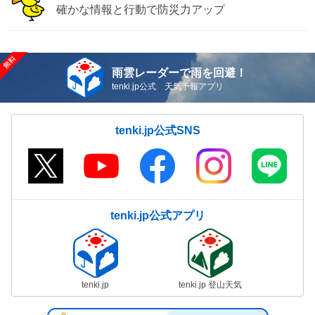
確かな情報と行動で防災力アップ
雨雲レーダーで雨を回避！
tenki.jp公式 天気予報アプリ
tenki.jp公式SNS
tenki.jp公式アプリ
tenki.jp
tenki.jp 登山天気