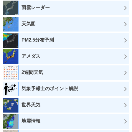
雨雲レーダー
天気図
PM2.5分布予測
アメダス
2週間天気
気象予報士のポイント解説
世界天気
地震情報