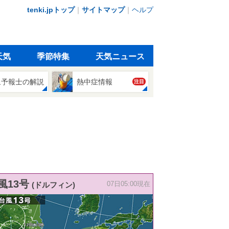
tenki.jpトップ
｜
サイトマップ
｜
ヘルプ
天気
季節特集
天気ニュース
象予報士の解説
熱中症情報
注目
風13号
(ドルフィン)
07日05:00現在