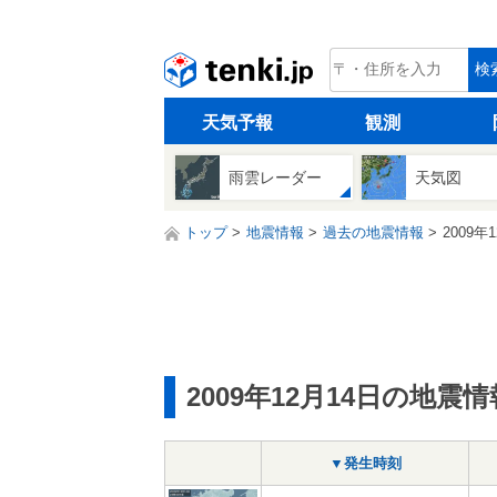
tenki.jp
検
天気予報
観測
雨雲レーダー
天気図
トップ
地震情報
過去の地震情報
2009年
2009年12月14日の地震情
▼発生時刻