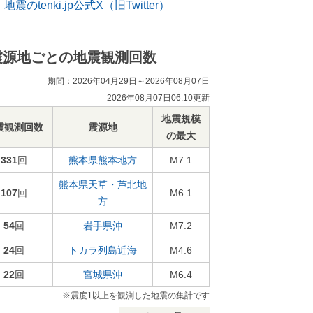
地震のtenki.jp公式X（旧Twitter）
震源地ごとの地震観測回数
期間：2026年04月29日～2026年08月07日
2026年08月07日06:10更新
地震規模
震観測回数
震源地
の最大
331
回
熊本県熊本地方
M7.1
熊本県天草・芦北地
107
回
M6.1
方
54
回
岩手県沖
M7.2
24
回
トカラ列島近海
M4.6
22
回
宮城県沖
M6.4
※震度1以上を観測した地震の集計です