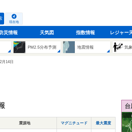
索
現在地
防災情報
天気図
指数情報
レジャー
PM2.5分布予測
地震情報
気
12月14日
報
台
震源地
マグニチュード
最大震度