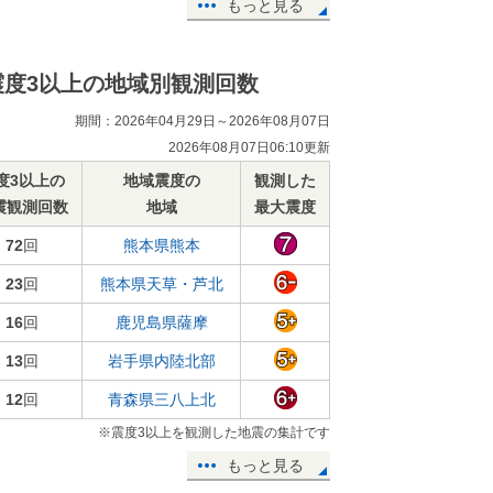
もっと見る
震度3以上の地域別観測回数
期間：2026年04月29日～2026年08月07日
2026年08月07日06:10更新
度3以上の
地域震度の
観測した
震観測回数
地域
最大震度
72
回
熊本県熊本
23
回
熊本県天草・芦北
16
回
鹿児島県薩摩
13
回
岩手県内陸北部
12
回
青森県三八上北
※震度3以上を観測した地震の集計です
もっと見る