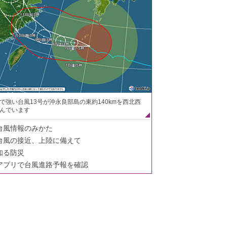
で強い台風13号が沖永良部島の東約140kmを西北西
んでいます
台風情報のみかた
台風の接近、上陸に備えて
知る防災
アプリで台風進路予報を確認