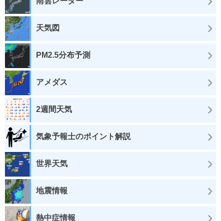
雨雲レーダー
天気図
PM2.5分布予測
アメダス
2週間天気
気象予報士のポイント解説
世界天気
地震情報
熱中症情報