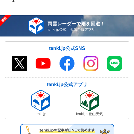
雨雲レーダーで雨を回避！
tenki.jp公式 天気予報アプリ
tenki.jp公式SNS
tenki.jp公式アプリ
tenki.jp
tenki.jp 登山天気