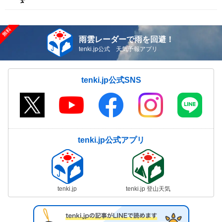
雨雲レーダーで雨を回避！
tenki.jp公式 天気予報アプリ
tenki.jp公式SNS
tenki.jp公式アプリ
tenki.jp
tenki.jp 登山天気