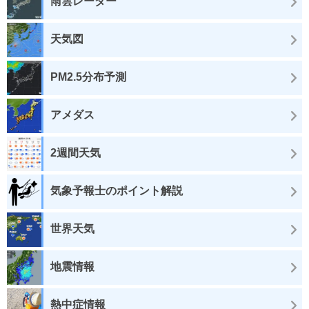
雨雲レーダー
天気図
PM2.5分布予測
アメダス
2週間天気
気象予報士のポイント解説
世界天気
地震情報
熱中症情報