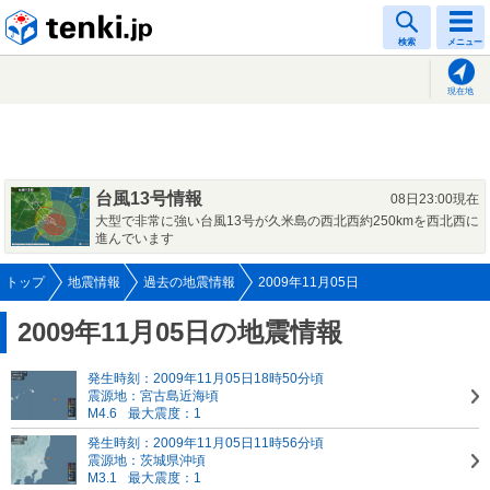
tenki.jp
検索
メニュー
現在地
台風13号情報
08日23:00現在
大型で非常に強い台風13号が久米島の西北西約250kmを西北西に
進んでいます
トップ
地震情報
過去の地震情報
2009年11月05日
2009年11月05日の地震情報
発生時刻：2009年11月05日18時50分頃
震源地：宮古島近海頃
M4.6
最大震度：1
発生時刻：2009年11月05日11時56分頃
震源地：茨城県沖頃
M3.1
最大震度：1