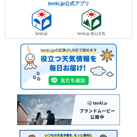
tenki.jp公式アプリ
tenki.jp
tenki.jp 登山天気