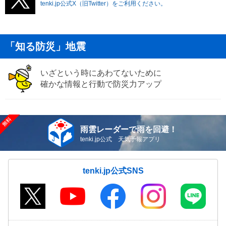
tenki.jp公式X（旧Twitter）をご利用ください。
「知る防災」地震
いざという時にあわてないために
確かな情報と行動で防災力アップ
雨雲レーダーで雨を回避！
tenki.jp公式 天気予報アプリ
tenki.jp公式SNS