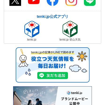
tenki.jp公式アプリ
tenki.jp
tenki.jp 登山天気