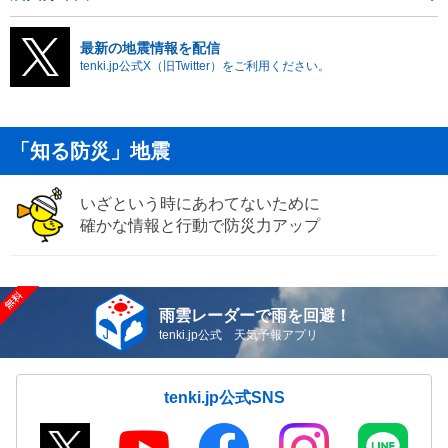
最新の地震情報を配信
tenki.jp公式X（旧Twitter）をご利用ください。
「知る防災」地震
いざという時にあわてないために
確かな情報と行動で防災力アップ
雨雲レーダーで雨を回避！
tenki.jp公式 天気予報アプリ
tenki.jp公式SNS