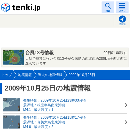
tenki.jp
検索
メニュー
現在地
台風13号情報
09日01:00現在
大型で非常に強い台風13号が久米島の西北西約280kmを西北西に
進んでいます
トップ
地震情報
過去の地震情報
2009年10月25日
2009年10月25日の地震情報
発生時刻：2009年10月25日23時33分頃
震源地：根室半島南東沖頃
M4.1
最大震度：1
発生時刻：2009年10月25日15時17分頃
震源地：奄美大島北東沖頃
M4.8
最大震度：2