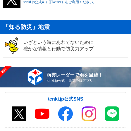
tenki.jp公式X（旧Twitter）をご利用ください。
「知る防災」地震
いざという時にあわてないために
確かな情報と行動で防災力アップ
雨雲レーダーで雨を回避！
tenki.jp公式 天気予報アプリ
tenki.jp公式SNS