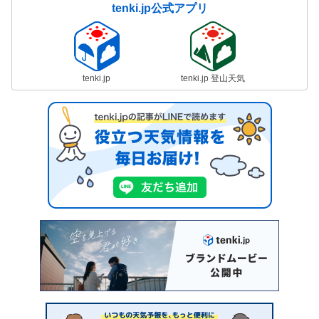
tenki.jp公式アプリ
tenki.jp
tenki.jp 登山天気