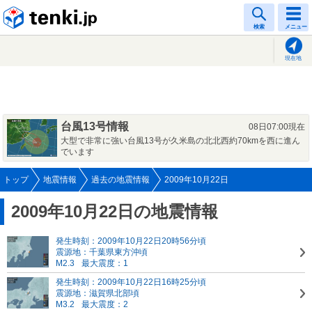
tenki.jp
検索
メニュー
現在地
台風13号情報
08日07:00現在
大型で非常に強い台風13号が久米島の北北西約70kmを西に進ん
でいます
トップ
地震情報
過去の地震情報
2009年10月22日
2009年10月22日の地震情報
発生時刻：2009年10月22日20時56分頃
震源地：千葉県東方沖頃
M2.3
最大震度：1
発生時刻：2009年10月22日16時25分頃
震源地：滋賀県北部頃
M3.2
最大震度：2