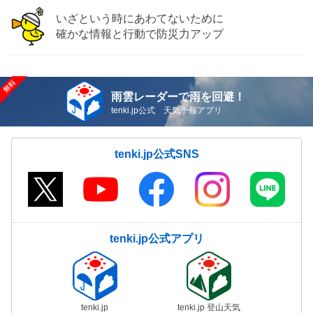
いざという時にあわてないために
確かな情報と行動で防災力アップ
雨雲レーダーで雨を回避！
tenki.jp公式 天気予報アプリ
tenki.jp公式SNS
tenki.jp公式アプリ
tenki.jp
tenki.jp 登山天気