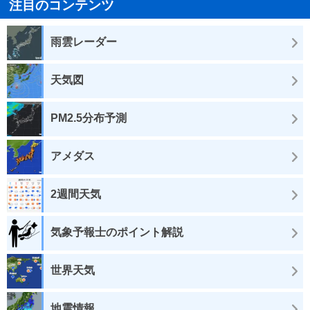
注目のコンテンツ
雨雲レーダー
天気図
PM2.5分布予測
アメダス
2週間天気
気象予報士のポイント解説
世界天気
地震情報