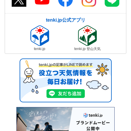
tenki.jp公式アプリ
tenki.jp
tenki.jp 登山天気