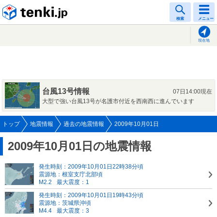
tenki.jp
検索
メニュー
現在地
台風13号情報
07日14:00現在
大型で強い台風13号が名護市付近を西南西に進んでいます
トップ
地震情報
過去の地震情報
2009年10月01日
2009年10月01日の地震情報
発生時刻：2009年10月01日22時38分頃
震源地：根室支庁北部頃
M2.2
最大震度：1
発生時刻：2009年10月01日19時43分頃
震源地：茨城県沖頃
M4.4
最大震度：3