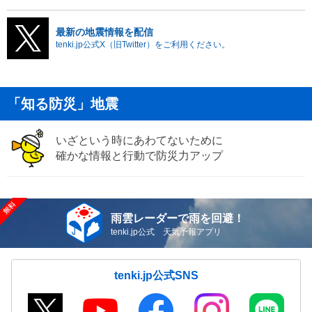
最新の地震情報を配信
tenki.jp公式X（旧Twitter）をご利用ください。
「知る防災」地震
いざという時にあわてないために
確かな情報と行動で防災力アップ
雨雲レーダーで雨を回避！
tenki.jp公式 天気予報アプリ
tenki.jp公式SNS