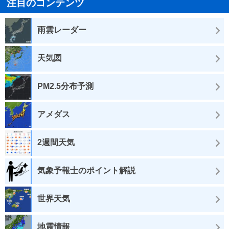
注目のコンテンツ
雨雲レーダー
天気図
PM2.5分布予測
アメダス
2週間天気
気象予報士のポイント解説
世界天気
地震情報