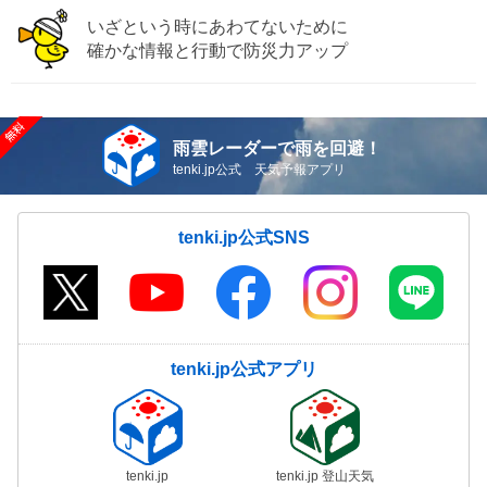
いざという時にあわてないために
確かな情報と行動で防災力アップ
雨雲レーダーで雨を回避！
tenki.jp公式 天気予報アプリ
tenki.jp公式SNS
tenki.jp公式アプリ
tenki.jp
tenki.jp 登山天気