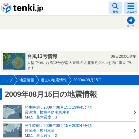
tenki.jp
検索
メニュー
現在地
台風13号情報
06日20:00現在
大型で強い台風13号が南大東島の北北東約90kmを西に進んでい
ます
トップ
地震情報
過去の地震情報
2009年08月15日
2009年08月15日の地震情報
発生時刻：2009年08月15日19時45分頃
震源地：根室半島南東沖頃
M4.5
最大震度：3
発生時刻：2009年08月15日20時47分頃
震源地：駿河湾頃
M3.1
最大震度：2