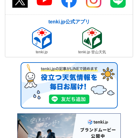
tenki.jp公式アプリ
tenki.jp
tenki.jp 登山天気