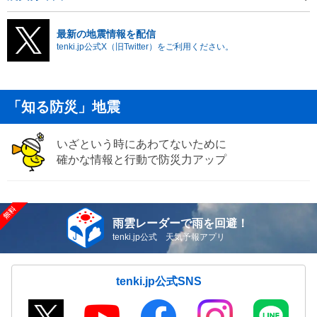
最新の地震情報を配信
tenki.jp公式X（旧Twitter）をご利用ください。
「知る防災」地震
いざという時にあわてないために
確かな情報と行動で防災力アップ
雨雲レーダーで雨を回避！
tenki.jp公式 天気予報アプリ
tenki.jp公式SNS