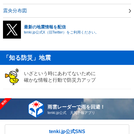
震央分布図
最新の地震情報を配信
tenki.jp公式X（旧Twitter）をご利用ください。
「知る防災」地震
いざという時にあわてないために
確かな情報と行動で防災力アップ
雨雲レーダーで雨を回避！
tenki.jp公式 天気予報アプリ
tenki.jp公式SNS