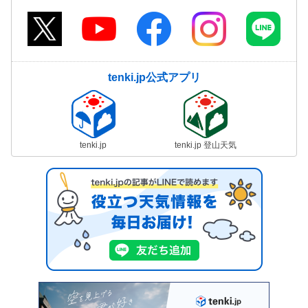
tenki.jp公式アプリ
tenki.jp
tenki.jp 登山天気