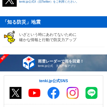
tenki.jp公式X（旧Twitter）をご利用ください。
「知る防災」地震
いざという時にあわてないために
確かな情報と行動で防災力アップ
雨雲レーダーで雨を回避！
tenki.jp公式 天気予報アプリ
tenki.jp公式SNS