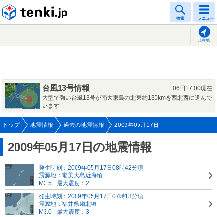
tenki.jp
検索
メニュー
現在地
台風13号情報
06日17:00現在
大型で強い台風13号が南大東島の北東約130kmを西北西に進んで
います
トップ
地震情報
過去の地震情報
2009年05月17日
2009年05月17日の地震情報
発生時刻：2009年05月17日08時42分頃
震源地：奄美大島近海頃
M3.5
最大震度：2
発生時刻：2009年05月17日07時13分頃
震源地：福井県嶺北頃
M3.0
最大震度：3