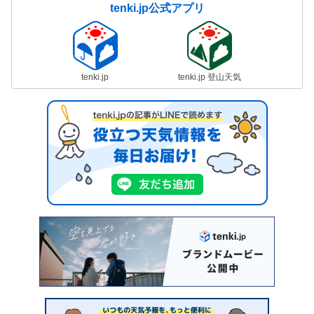
tenki.jp公式アプリ
tenki.jp
tenki.jp 登山天気