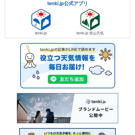
tenki.jp公式アプリ
tenki.jp
tenki.jp 登山天気