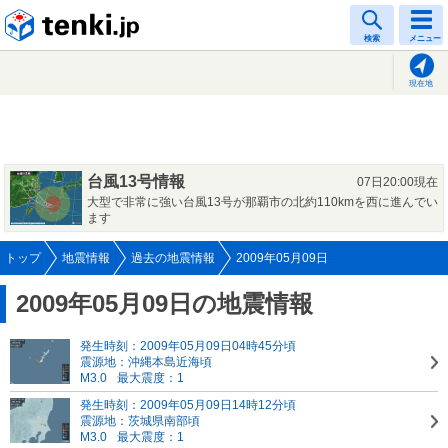
tenki.jp
検索
メニュー
現在地
台風13号情報
07日20:00現在
大型で非常に強い台風13号が那覇市の北約110kmを西に進んでい
ます
トップ
地震情報
過去の地震情報
2009年05月09日
2009年05月09日の地震情報
発生時刻：2009年05月09日04時45分頃
震源地：沖縄本島近海頃
M3.0
最大震度：1
発生時刻：2009年05月09日14時12分頃
震源地：茨城県南部頃
M3.0
最大震度：1