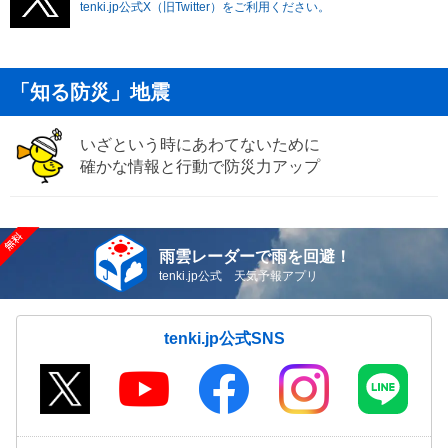
tenki.jp公式X（旧Twitter）をご利用ください。
「知る防災」地震
いざという時にあわてないために
確かな情報と行動で防災力アップ
雨雲レーダーで雨を回避！
tenki.jp公式 天気予報アプリ
tenki.jp公式SNS