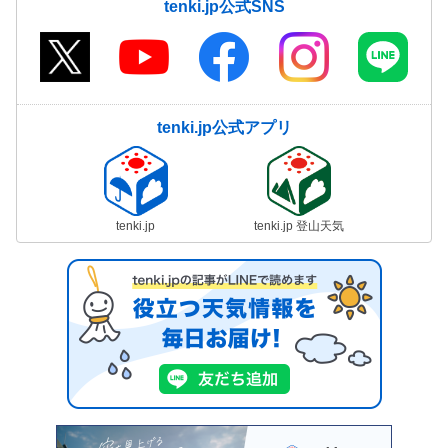
tenki.jp公式SNS
tenki.jp公式アプリ
tenki.jp
tenki.jp 登山天気