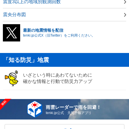
震度3以上の地域別観測回数
震央分布図
最新の地震情報を配信
tenki.jp公式X（旧Twitter）をご利用ください。
「知る防災」地震
いざという時にあわてないために
確かな情報と行動で防災力アップ
雨雲レーダーで雨を回避！
tenki.jp公式 天気予報アプリ