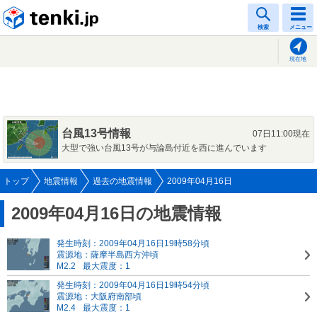
tenki.jp
検索
メニュー
現在地
台風13号情報
07日11:00現在
大型で強い台風13号が与論島付近を西に進んでいます
トップ
地震情報
過去の地震情報
2009年04月16日
2009年04月16日の地震情報
発生時刻：2009年04月16日19時58分頃
震源地：薩摩半島西方沖頃
M2.2
最大震度：1
発生時刻：2009年04月16日19時54分頃
震源地：大阪府南部頃
M2.4
最大震度：1