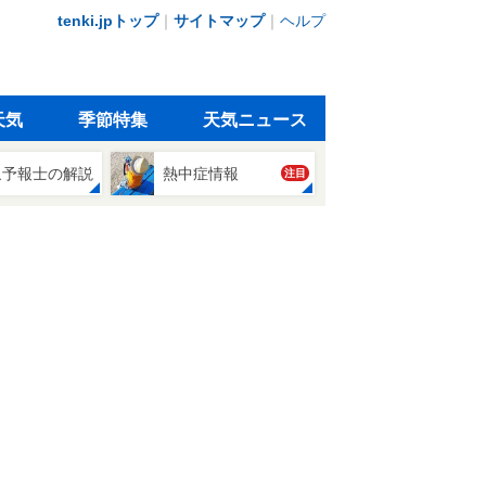
tenki.jpトップ
｜
サイトマップ
｜
ヘルプ
天気
季節特集
天気ニュース
象予報士の解説
熱中症情報
注目