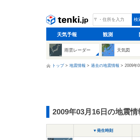
tenki.jp
検
天気予報
観測
雨雲レーダー
天気図
トップ
地震情報
過去の地震情報
2009年
2009年03月16日の地震情
▼発生時刻