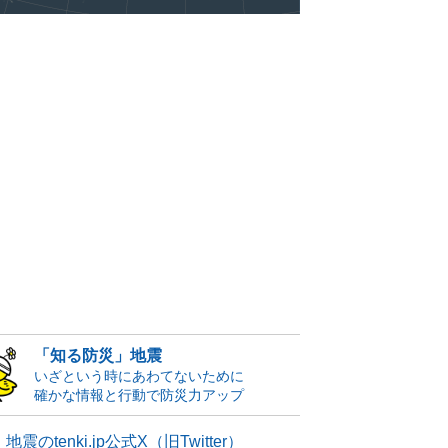
「知る防災」地震
いざという時にあわてないために
確かな情報と行動で防災力アップ
地震のtenki.jp公式X（旧Twitter）