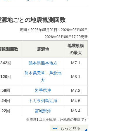
震源地ごとの地震観測回数
期間：2026年05月01日～2026年08月09日
2026年08月09日17:20更新
地震規模
震観測回数
震源地
の最大
342
回
熊本県熊本地方
M7.1
熊本県天草・芦北地
120
回
M6.1
方
58
回
岩手県沖
M7.2
24
回
トカラ列島近海
M4.6
22
回
宮城県沖
M6.4
※震度1以上を観測した地震の集計です
もっと見る