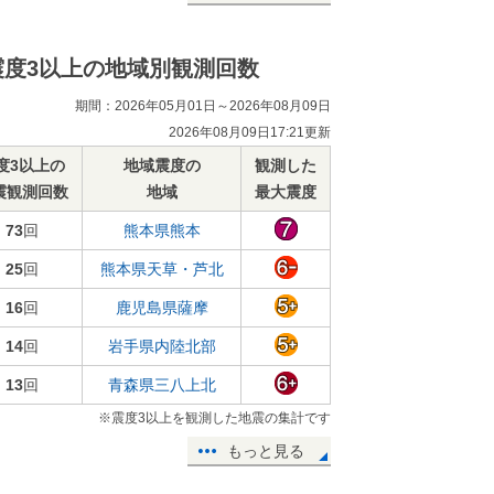
震度3以上の地域別観測回数
期間：2026年05月01日～2026年08月09日
2026年08月09日17:21更新
度3以上の
地域震度の
観測した
震観測回数
地域
最大震度
73
回
熊本県熊本
25
回
熊本県天草・芦北
16
回
鹿児島県薩摩
14
回
岩手県内陸北部
13
回
青森県三八上北
※震度3以上を観測した地震の集計です
もっと見る