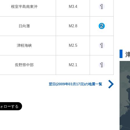
根室半島南東沖
M3.4
日向灘
M2.8
津軽海峡
M2.5
長野県中部
M2.1
翌日(2009年03月17日)の地震一覧