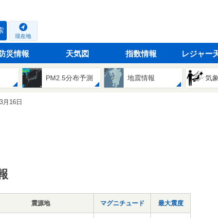
索
現在地
防災情報
天気図
指数情報
レジャー
PM2.5分布予測
地震情報
気
03月16日
報
震源地
マグニチュード
最大震度