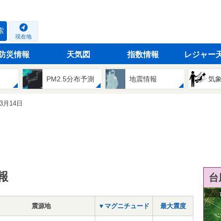
索
現在地
防災情報
天気図
指数情報
レジャー
PM2.5分布予測
地震情報
気
03月14日
報
台
震源地
▼マグニチュード
最大震度