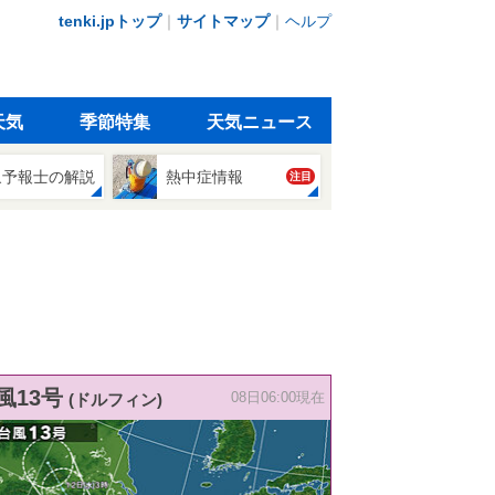
tenki.jpトップ
｜
サイトマップ
｜
ヘルプ
天気
季節特集
天気ニュース
象予報士の解説
熱中症情報
注目
風13号
(ドルフィン)
08日06:00現在