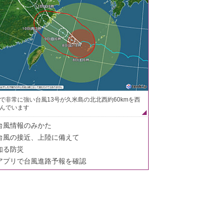
で非常に強い台風13号が久米島の北北西約60kmを西
んでいます
台風情報のみかた
台風の接近、上陸に備えて
知る防災
アプリで台風進路予報を確認