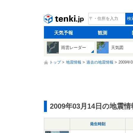
tenki.jp
検
天気予報
観測
雨雲レーダー
天気図
トップ
地震情報
過去の地震情報
2009年
2009年03月14日の地震情
発生時刻