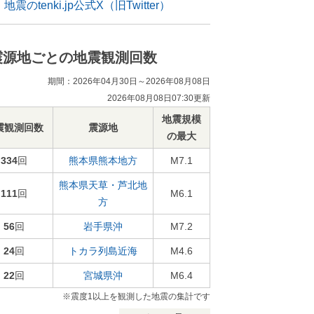
地震のtenki.jp公式X（旧Twitter）
震源地ごとの地震観測回数
期間：2026年04月30日～2026年08月08日
2026年08月08日07:30更新
地震規模
震観測回数
震源地
の最大
334
回
熊本県熊本地方
M7.1
熊本県天草・芦北地
111
回
M6.1
方
56
回
岩手県沖
M7.2
24
回
トカラ列島近海
M4.6
22
回
宮城県沖
M6.4
※震度1以上を観測した地震の集計です