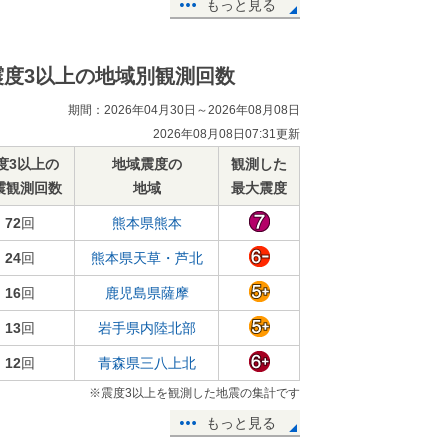
もっと見る
震度3以上の地域別観測回数
期間：2026年04月30日～2026年08月08日
2026年08月08日07:31更新
度3以上の
地域震度の
観測した
震観測回数
地域
最大震度
72
回
熊本県熊本
24
回
熊本県天草・芦北
16
回
鹿児島県薩摩
13
回
岩手県内陸北部
12
回
青森県三八上北
※震度3以上を観測した地震の集計です
もっと見る