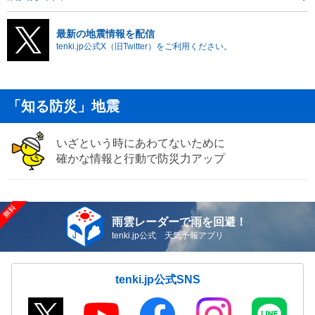
最新の地震情報を配信
tenki.jp公式X（旧Twitter）をご利用ください。
「知る防災」地震
いざという時にあわてないために
確かな情報と行動で防災力アップ
雨雲レーダーで雨を回避！
tenki.jp公式 天気予報アプリ
tenki.jp公式SNS