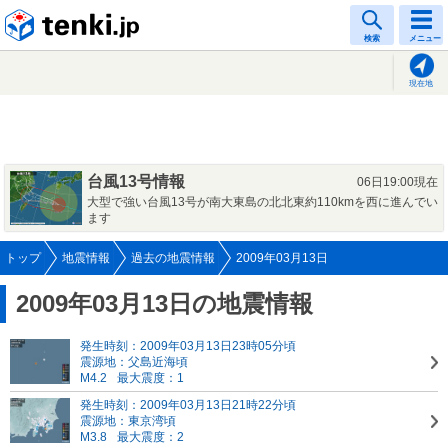
tenki.jp
検索
メニュー
現在地
台風13号情報
06日19:00現在
大型で強い台風13号が南大東島の北北東約110kmを西に進んでい
ます
トップ
地震情報
過去の地震情報
2009年03月13日
2009年03月13日の地震情報
発生時刻：2009年03月13日23時05分頃
震源地：父島近海頃
M4.2
最大震度：1
発生時刻：2009年03月13日21時22分頃
震源地：東京湾頃
M3.8
最大震度：2