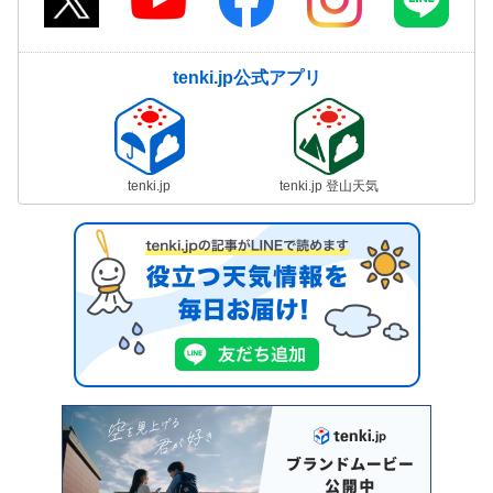
tenki.jp公式アプリ
tenki.jp
tenki.jp 登山天気