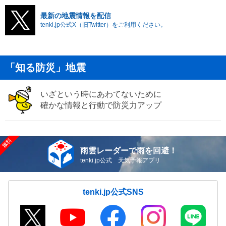
最新の地震情報を配信
tenki.jp公式X（旧Twitter）をご利用ください。
「知る防災」地震
いざという時にあわてないために
確かな情報と行動で防災力アップ
雨雲レーダーで雨を回避！
tenki.jp公式 天気予報アプリ
tenki.jp公式SNS