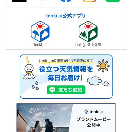
tenki.jp公式アプリ
tenki.jp
tenki.jp 登山天気