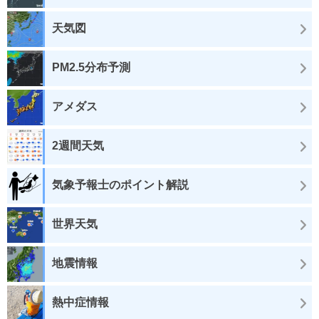
天気図
PM2.5分布予測
アメダス
2週間天気
気象予報士のポイント解説
世界天気
地震情報
熱中症情報