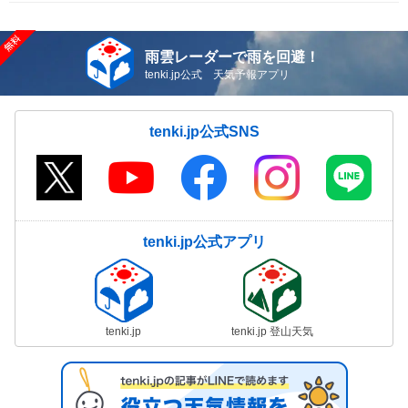
雨雲レーダーで雨を回避！
tenki.jp公式 天気予報アプリ
tenki.jp公式SNS
tenki.jp公式アプリ
tenki.jp
tenki.jp 登山天気