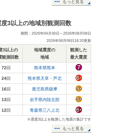
もっと見る
震度3以上の地域別観測回数
期間：2026年04月30日～2026年08月08日
2026年08月08日18:20更新
度3以上の
地域震度の
観測した
震観測回数
地域
最大震度
72
回
熊本県熊本
24
回
熊本県天草・芦北
16
回
鹿児島県薩摩
13
回
岩手県内陸北部
12
回
青森県三八上北
※震度3以上を観測した地震の集計です
もっと見る