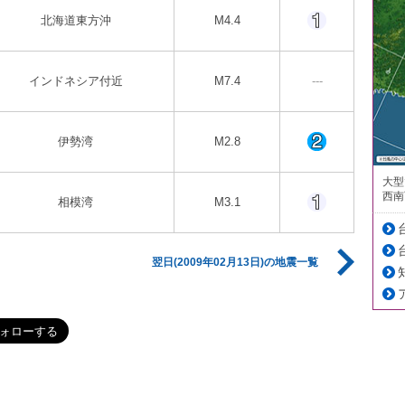
北海道東方沖
M4.4
インドネシア付近
M7.4
---
伊勢湾
M2.8
大型
西南
相模湾
M3.1
翌日(2009年02月13日)の地震一覧