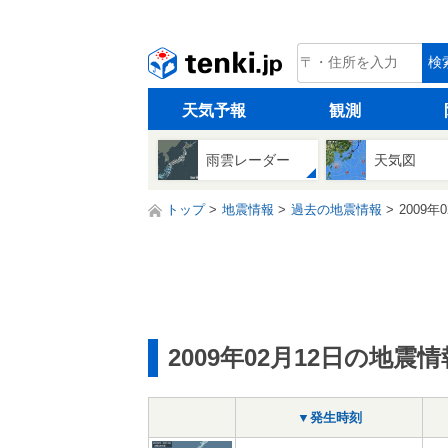
tenki.jp
検
天気予報
観測
雨雲レーダー
天気図
トップ
地震情報
過去の地震情報
2009年
2009年02月12日の地震情
▼発生時刻