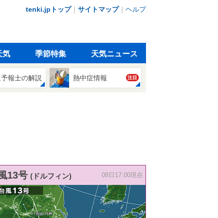
tenki.jpトップ
｜
サイトマップ
｜
ヘルプ
天気
季節特集
天気ニュース
象予報士の解説
熱中症情報
注目
風13号
(ドルフィン)
08日17:00現在