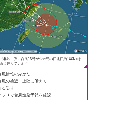
で非常に強い台風13号が久米島の西北西約180kmを
西に進んでいます
台風情報のみかた
台風の接近、上陸に備えて
知る防災
アプリで台風進路予報を確認