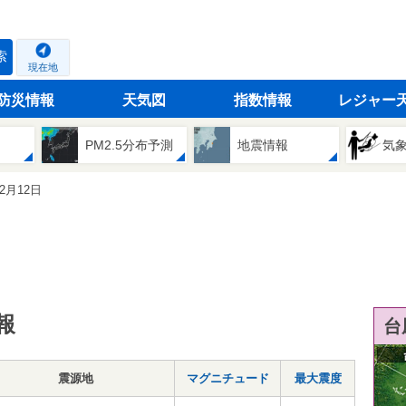
索
現在地
防災情報
天気図
指数情報
レジャー
PM2.5分布予測
地震情報
気
02月12日
報
台
震源地
マグニチュード
最大震度