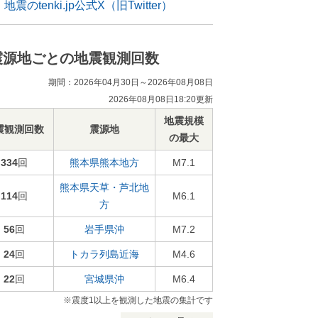
地震のtenki.jp公式X（旧Twitter）
震源地ごとの地震観測回数
期間：2026年04月30日～2026年08月08日
2026年08月08日18:20更新
地震規模
震観測回数
震源地
の最大
334
回
熊本県熊本地方
M7.1
熊本県天草・芦北地
114
回
M6.1
方
56
回
岩手県沖
M7.2
24
回
トカラ列島近海
M4.6
22
回
宮城県沖
M6.4
※震度1以上を観測した地震の集計です