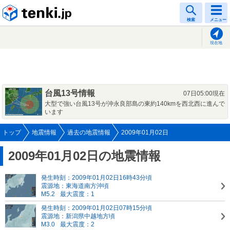
tenki.jp
検索
メニュー
現在地
台風13号情報
07日05:00現在
大型で強い台風13号が沖永良部島の東約140kmを西北西に進んで
います
トップ
地震情報
過去の地震情報
2009年01月02日
2009年01月02日の地震情報
発生時刻：2009年01月02日16時43分頃
震源地：東海道南方沖頃
M5.2
最大震度：1
発生時刻：2009年01月02日07時15分頃
震源地：新潟県中越地方頃
M3.0
最大震度：2