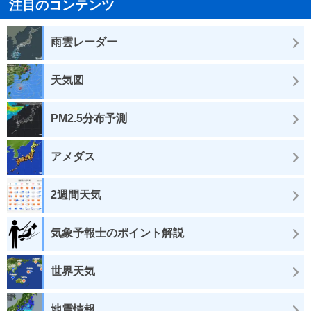
注目のコンテンツ
雨雲レーダー
天気図
PM2.5分布予測
アメダス
2週間天気
気象予報士のポイント解説
世界天気
地震情報