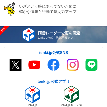
いざという時にあわてないために
確かな情報と行動で防災力アップ
雨雲レーダーで雨を回避！
tenki.jp公式 天気予報アプリ
tenki.jp公式SNS
tenki.jp公式アプリ
tenki.jp
tenki.jp 登山天気