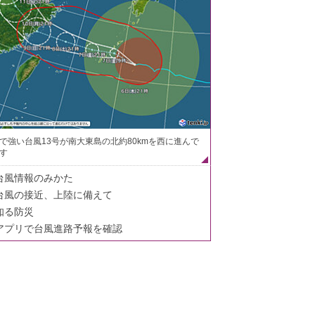
で強い台風13号が南大東島の北約80kmを西に進んで
す
台風情報のみかた
台風の接近、上陸に備えて
知る防災
アプリで台風進路予報を確認