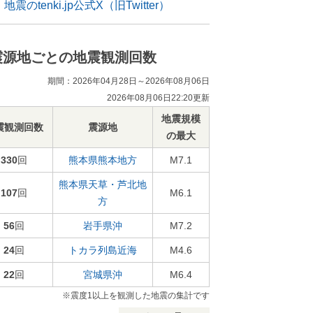
地震のtenki.jp公式X（旧Twitter）
震源地ごとの地震観測回数
期間：2026年04月28日～2026年08月06日
2026年08月06日22:20更新
地震規模
震観測回数
震源地
の最大
330
回
熊本県熊本地方
M7.1
熊本県天草・芦北地
107
回
M6.1
方
56
回
岩手県沖
M7.2
24
回
トカラ列島近海
M4.6
22
回
宮城県沖
M6.4
※震度1以上を観測した地震の集計です