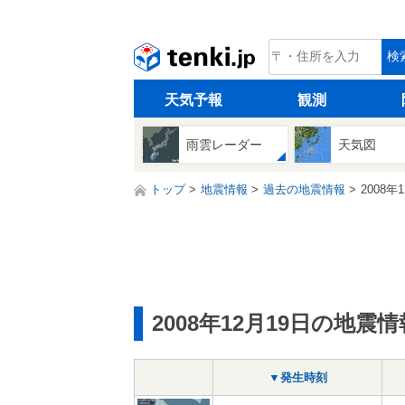
tenki.jp
検
天気予報
観測
雨雲レーダー
天気図
トップ
地震情報
過去の地震情報
2008年
2008年12月19日の地震情
▼発生時刻