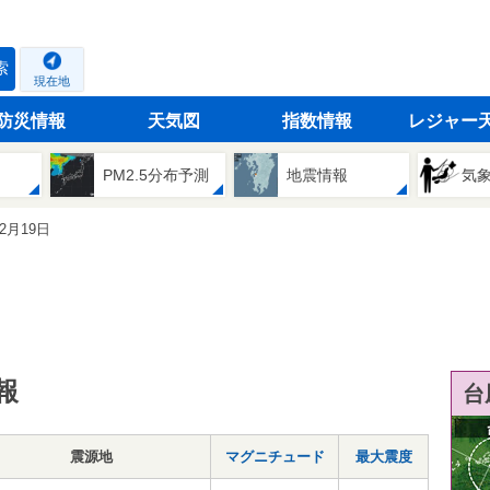
索
現在地
防災情報
天気図
指数情報
レジャー
PM2.5分布予測
地震情報
気
12月19日
報
台
震源地
マグニチュード
最大震度