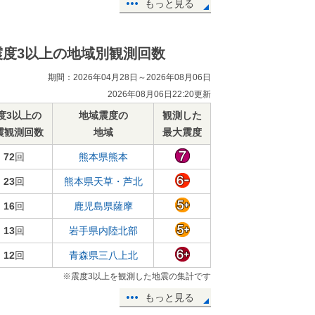
もっと見る
震度3以上の地域別観測回数
期間：2026年04月28日～2026年08月06日
2026年08月06日22:20更新
度3以上の
地域震度の
観測した
震観測回数
地域
最大震度
72
回
熊本県熊本
23
回
熊本県天草・芦北
16
回
鹿児島県薩摩
13
回
岩手県内陸北部
12
回
青森県三八上北
※震度3以上を観測した地震の集計です
もっと見る