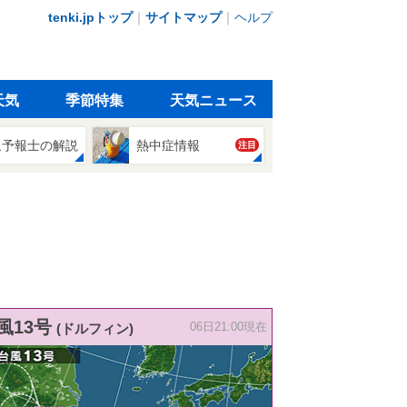
tenki.jpトップ
｜
サイトマップ
｜
ヘルプ
天気
季節特集
天気ニュース
象予報士の解説
熱中症情報
注目
風13号
(ドルフィン)
06日21:00現在