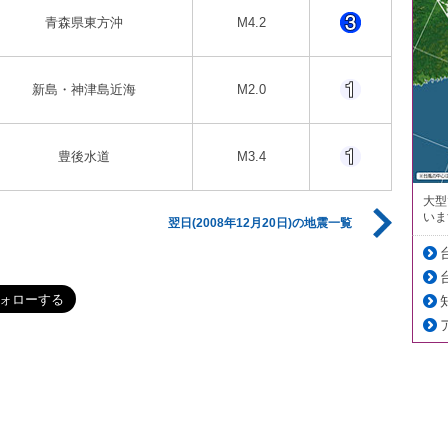
青森県東方沖
M4.2
新島・神津島近海
M2.0
豊後水道
M3.4
大型
いま
翌日(2008年12月20日)の地震一覧