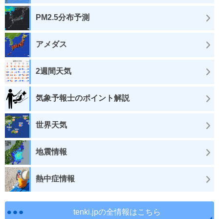
PM2.5分布予測
アメダス
2週間天気
気象予報士のポイント解説
世界天気
地震情報
熱中症情報
tenki.jpの全情報はこちら