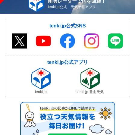
雨雲レーダーで雨を回避！
tenki.jp公式 天気予報アプリ
tenki.jp公式SNS
tenki.jp公式アプリ
tenki.jp
tenki.jp 登山天気