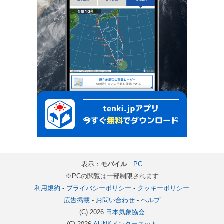
表示：
モバイル
｜
PC
※PCの閲覧は一部制限されます
利用規約
-
プライバシーポリシー
-
クッキーポリシー
広告掲載
-
お問い合わせ
-
ヘルプ
(C) 2026
日本気象協会