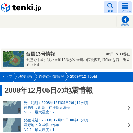
tenki.jp
検索
メニュー
現在地
台風13号情報
08日15:00現在
大型で非常に強い台風13号が久米島の西北西約170kmを西に進ん
でいます
トップ
地震情報
過去の地震情報
2008年12月05日
2008年12月05日の地震情報
発生時刻：2008年12月05日20時16分頃
震源地：新島・神津島近海頃
M3.2
最大震度：2
発生時刻：2008年12月05日08時11分頃
震源地：宮城県中部頃
M2.5
最大震度：1