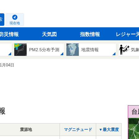
索
現在地
防災情報
天気図
指数情報
レジャー
PM2.5分布予測
地震情報
気
11月04日
報
台
震源地
マグニチュード
▼最大震度