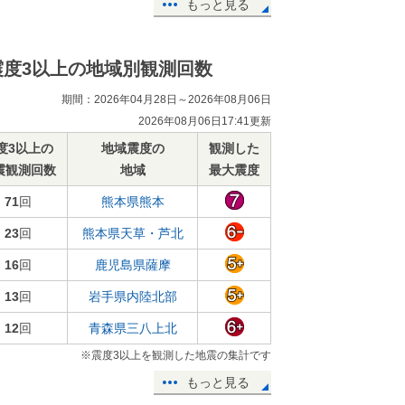
もっと見る
震度3以上の地域別観測回数
期間：2026年04月28日～2026年08月06日
2026年08月06日17:41更新
度3以上の
地域震度の
観測した
震観測回数
地域
最大震度
71
回
熊本県熊本
23
回
熊本県天草・芦北
16
回
鹿児島県薩摩
13
回
岩手県内陸北部
12
回
青森県三八上北
※震度3以上を観測した地震の集計です
もっと見る