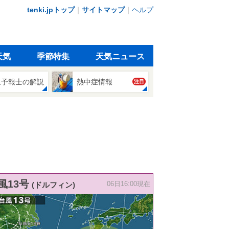
tenki.jpトップ
｜
サイトマップ
｜
ヘルプ
天気
季節特集
天気ニュース
象予報士の解説
熱中症情報
注目
風13号
(ドルフィン)
06日16:00現在