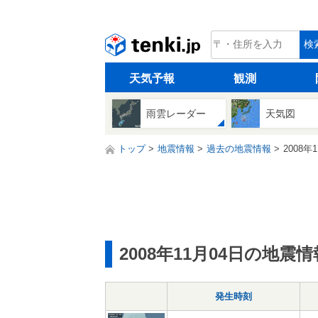
tenki.jp
検
天気予報
観測
雨雲レーダー
天気図
トップ
地震情報
過去の地震情報
2008年
2008年11月04日の地震情
発生時刻