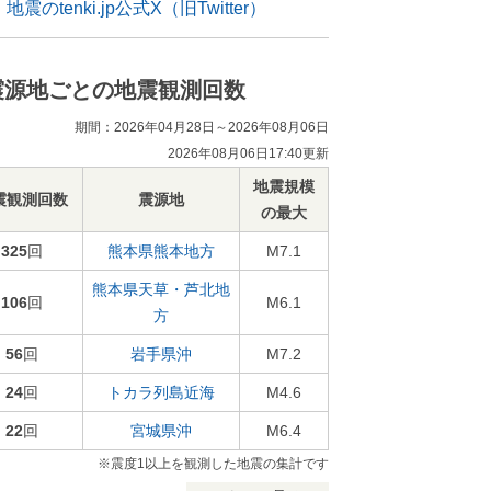
地震のtenki.jp公式X（旧Twitter）
震源地ごとの地震観測回数
期間：2026年04月28日～2026年08月06日
2026年08月06日17:40更新
地震規模
震観測回数
震源地
の最大
325
回
熊本県熊本地方
M7.1
熊本県天草・芦北地
106
回
M6.1
方
56
回
岩手県沖
M7.2
24
回
トカラ列島近海
M4.6
22
回
宮城県沖
M6.4
※震度1以上を観測した地震の集計です