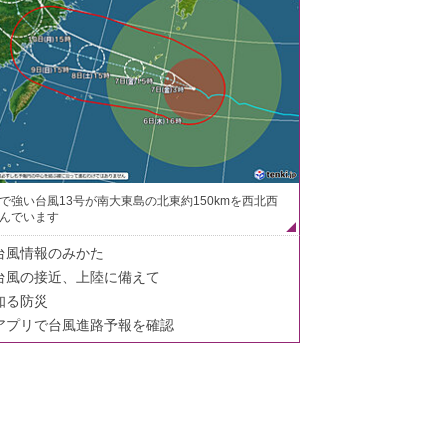
で強い台風13号が南大東島の北東約150kmを西北西
んでいます
台風情報のみかた
台風の接近、上陸に備えて
知る防災
アプリで台風進路予報を確認