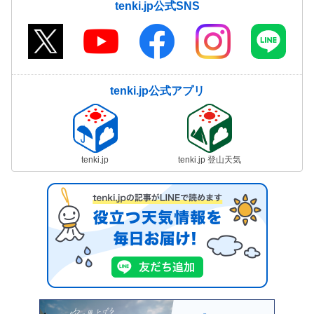
tenki.jp公式SNS
tenki.jp公式アプリ
tenki.jp
tenki.jp 登山天気