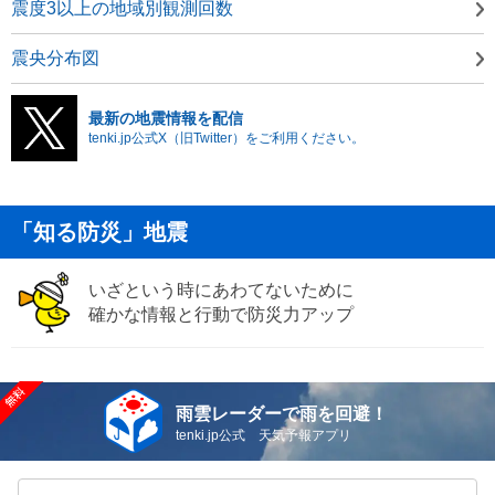
震度3以上の地域別観測回数
震央分布図
最新の地震情報を配信
tenki.jp公式X（旧Twitter）をご利用ください。
「知る防災」地震
いざという時にあわてないために
確かな情報と行動で防災力アップ
雨雲レーダーで雨を回避！
tenki.jp公式 天気予報アプリ