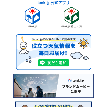
tenki.jp公式アプリ
tenki.jp
tenki.jp 登山天気