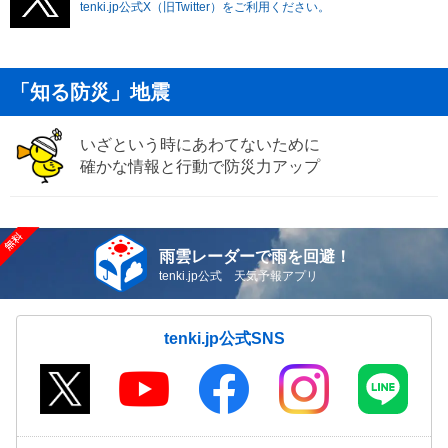
tenki.jp公式X（旧Twitter）をご利用ください。
「知る防災」地震
いざという時にあわてないために
確かな情報と行動で防災力アップ
雨雲レーダーで雨を回避！
tenki.jp公式 天気予報アプリ
tenki.jp公式SNS