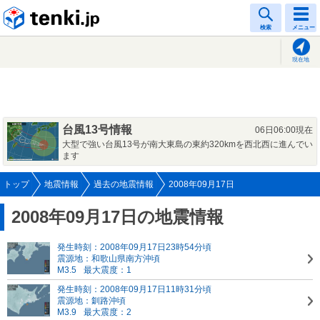
tenki.jp
検索
メニュー
現在地
台風13号情報
06日06:00現在
大型で強い台風13号が南大東島の東約320kmを西北西に進んでい
ます
トップ
地震情報
過去の地震情報
2008年09月17日
2008年09月17日の地震情報
発生時刻：2008年09月17日23時54分頃
震源地：和歌山県南方沖頃
M3.5
最大震度：1
発生時刻：2008年09月17日11時31分頃
震源地：釧路沖頃
M3.9
最大震度：2