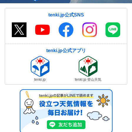
tenki.jp公式SNS
tenki.jp公式アプリ
tenki.jp
tenki.jp 登山天気