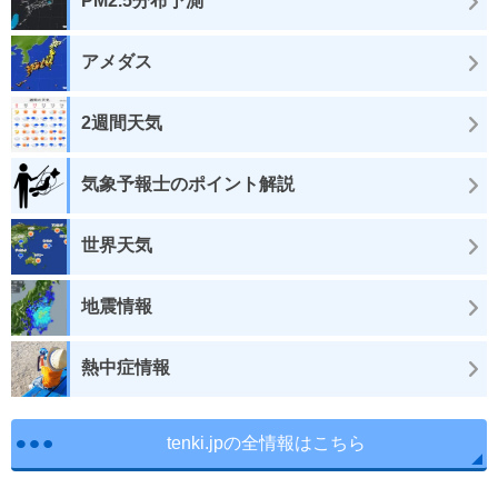
PM2.5分布予測
アメダス
2週間天気
気象予報士のポイント解説
世界天気
地震情報
熱中症情報
tenki.jpの全情報はこちら