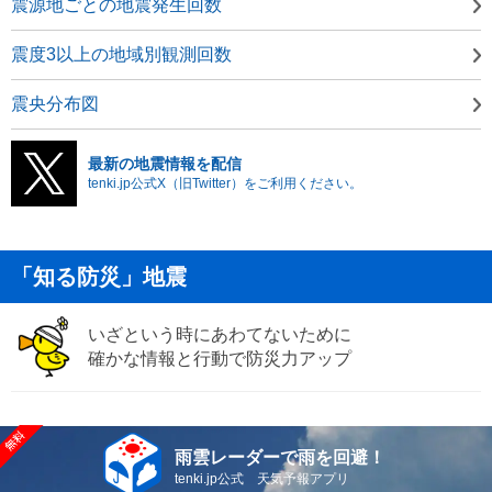
震源地ごとの地震発生回数
震度3以上の地域別観測回数
震央分布図
最新の地震情報を配信
tenki.jp公式X（旧Twitter）をご利用ください。
「知る防災」地震
いざという時にあわてないために
確かな情報と行動で防災力アップ
雨雲レーダーで雨を回避！
tenki.jp公式 天気予報アプリ