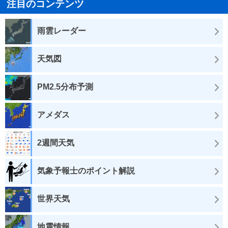
注目のコンテンツ
雨雲レーダー
天気図
PM2.5分布予測
アメダス
2週間天気
気象予報士のポイント解説
世界天気
地震情報