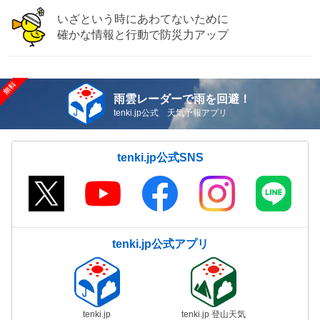
いざという時にあわてないために
確かな情報と行動で防災力アップ
雨雲レーダーで雨を回避！
tenki.jp公式 天気予報アプリ
tenki.jp公式SNS
tenki.jp公式アプリ
tenki.jp
tenki.jp 登山天気