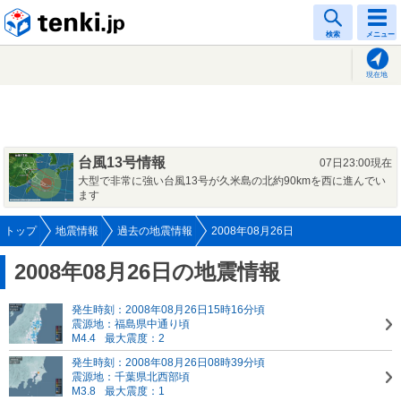
tenki.jp
検索
メニュー
現在地
台風13号情報
07日23:00現在
大型で非常に強い台風13号が久米島の北約90kmを西に進んでい
ます
トップ
地震情報
過去の地震情報
2008年08月26日
2008年08月26日の地震情報
発生時刻：2008年08月26日15時16分頃
震源地：福島県中通り頃
M4.4
最大震度：2
発生時刻：2008年08月26日08時39分頃
震源地：千葉県北西部頃
M3.8
最大震度：1