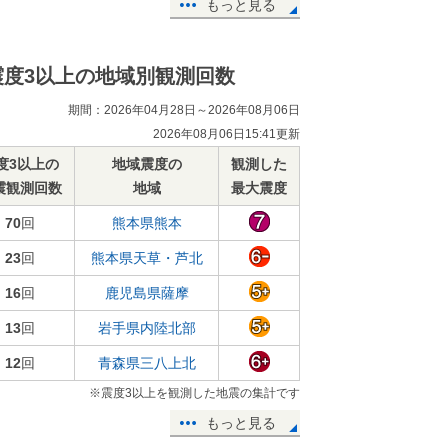
もっと見る
震度3以上の地域別観測回数
期間：2026年04月28日～2026年08月06日
2026年08月06日15:41更新
度3以上の
地域震度の
観測した
震観測回数
地域
最大震度
70
回
熊本県熊本
23
回
熊本県天草・芦北
16
回
鹿児島県薩摩
13
回
岩手県内陸北部
12
回
青森県三八上北
※震度3以上を観測した地震の集計です
もっと見る