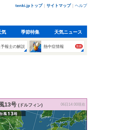
tenki.jpトップ
｜
サイトマップ
｜
ヘルプ
天気
季節特集
天気ニュース
象予報士の解説
熱中症情報
注目
風13号
(ドルフィン)
06日14:00現在