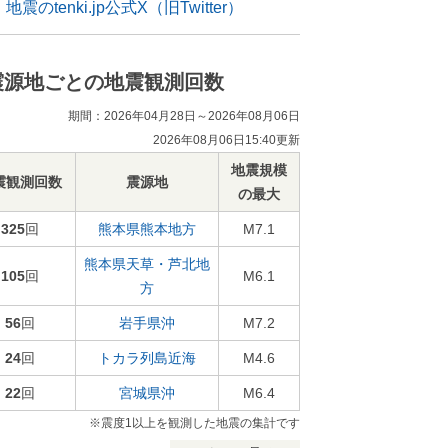
地震のtenki.jp公式X（旧Twitter）
震源地ごとの地震観測回数
期間：2026年04月28日～2026年08月06日
2026年08月06日15:40更新
地震規模
震観測回数
震源地
の最大
325
回
熊本県熊本地方
M7.1
熊本県天草・芦北地
105
回
M6.1
方
56
回
岩手県沖
M7.2
24
回
トカラ列島近海
M4.6
22
回
宮城県沖
M6.4
※震度1以上を観測した地震の集計です