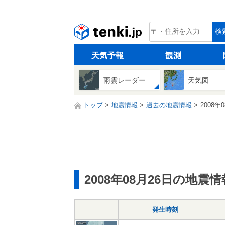
tenki.jp
検
天気予報
観測
雨雲レーダー
天気図
トップ
地震情報
過去の地震情報
2008年
2008年08月26日の地震情
発生時刻