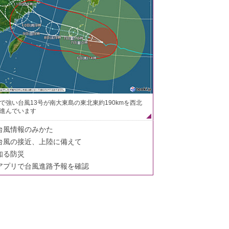
で強い台風13号が南大東島の東北東約190kmを西北
進んでいます
台風情報のみかた
台風の接近、上陸に備えて
知る防災
アプリで台風進路予報を確認