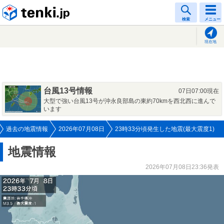
tenki.jp
検索
メニュー
現在地
台風13号情報
07日07:00現在
大型で強い台風13号が沖永良部島の東約70kmを西北西に進んで
います
過去の地震情報
2026年07月08日
23時33分頃発生した地震(最大震度1)
地震情報
2026年07月08日23:36発表