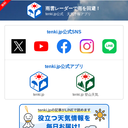
雨雲レーダーで雨を回避！
tenki.jp公式 天気予報アプリ
tenki.jp公式SNS
tenki.jp公式アプリ
tenki.jp
tenki.jp 登山天気