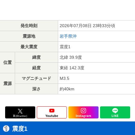
発生時刻
2026年07月08日 23時33分頃
震源地
岩手県沖
最大震度
震度1
緯度
北緯 39.9度
位置
経度
東経 142.3度
マグニチュード
M3.5
震源
深さ
約40km
震度1