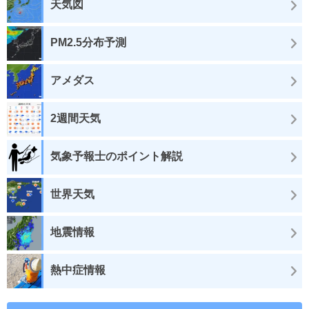
天気図
PM2.5分布予測
アメダス
2週間天気
気象予報士のポイント解説
世界天気
地震情報
熱中症情報