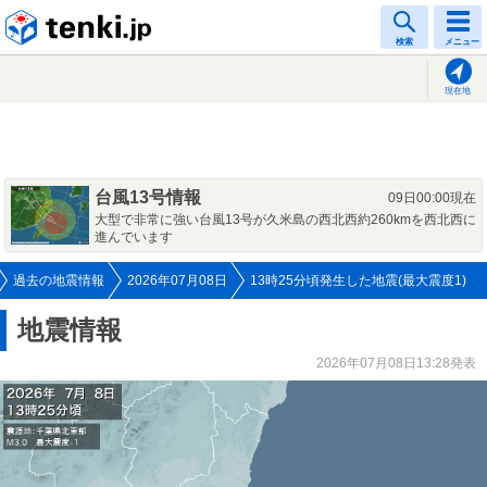
tenki.jp
検索
メニュー
現在地
台風13号情報
09日00:00現在
大型で非常に強い台風13号が久米島の西北西約260kmを西北西に
進んでいます
過去の地震情報
2026年07月08日
13時25分頃発生した地震(最大震度1)
地震情報
2026年07月08日13:28発表