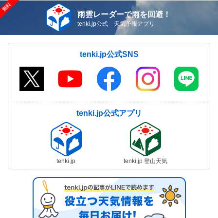
雨雲レーダーで雨を回避！
tenki.jp公式 天気予報アプリ
tenki.jp公式SNS
tenki.jp公式アプリ
tenki.jp
tenki.jp 登山天気