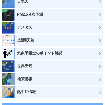
天気図
PM2.5分布予測
アメダス
2週間天気
気象予報士のポイント解説
世界天気
地震情報
熱中症情報