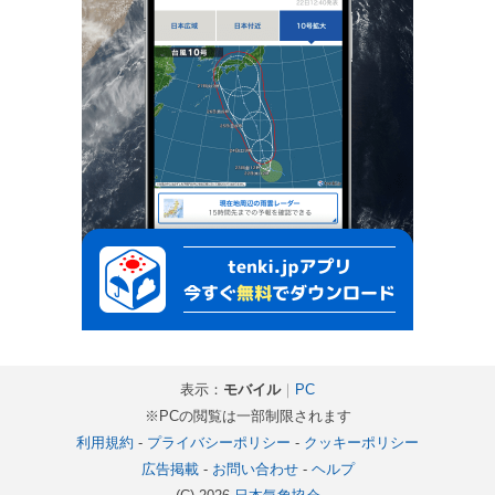
表示：
モバイル
｜
PC
※PCの閲覧は一部制限されます
利用規約
-
プライバシーポリシー
-
クッキーポリシー
広告掲載
-
お問い合わせ
-
ヘルプ