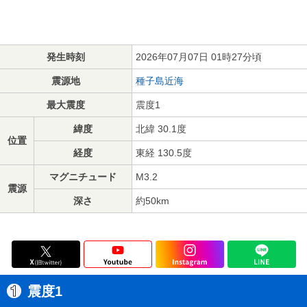
発生時刻
2026年07月07日 01時27分頃
震源地
種子島近海
最大震度
震度1
緯度
北緯 30.1度
位置
経度
東経 130.5度
マグニチュード
M3.2
震源
深さ
約50km
震度1