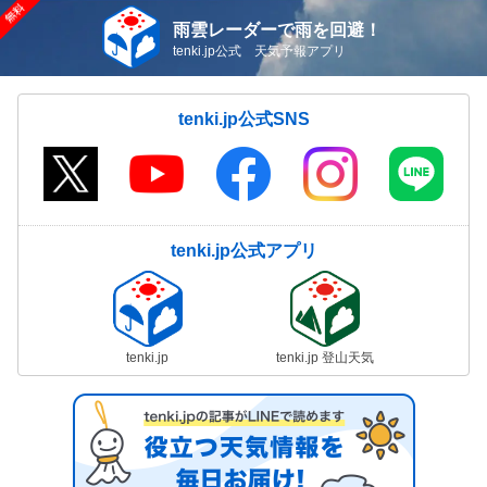
雨雲レーダーで雨を回避！
tenki.jp公式 天気予報アプリ
tenki.jp公式SNS
tenki.jp公式アプリ
tenki.jp
tenki.jp 登山天気