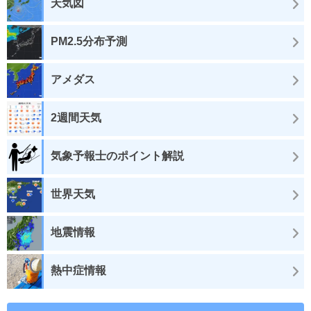
天気図
PM2.5分布予測
アメダス
2週間天気
気象予報士のポイント解説
世界天気
地震情報
熱中症情報