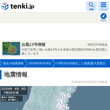
tenki.jp
検索
メニュー
現在地
台風13号情報
08日23:00現在
大型で非常に強い台風13号が久米島の西北西約250kmを西北西に
進んでいます
過去の地震情報
2026年06月09日
07時26分頃発生した地震(最大震度2)
地震情報
2026年06月09日07:29発表