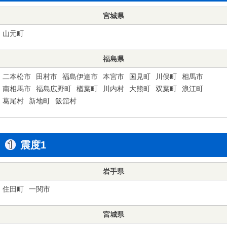
宮城県
山元町
福島県
二本松市
田村市
福島伊達市
本宮市
国見町
川俣町
相馬市
南相馬市
福島広野町
楢葉町
川内村
大熊町
双葉町
浪江町
葛尾村
新地町
飯舘村
震度1
岩手県
住田町
一関市
宮城県