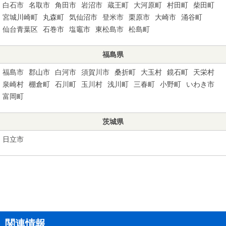
白石市
名取市
角田市
岩沼市
蔵王町
大河原町
村田町
柴田町
宮城川崎町
丸森町
気仙沼市
登米市
栗原市
大崎市
涌谷町
仙台青葉区
石巻市
塩竈市
東松島市
松島町
福島県
福島市
郡山市
白河市
須賀川市
桑折町
大玉村
鏡石町
天栄村
泉崎村
棚倉町
石川町
玉川村
浅川町
三春町
小野町
いわき市
富岡町
茨城県
日立市
関連情報