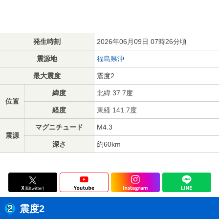
発生時刻
2026年06月09日 07時26分頃
震源地
福島県沖
最大震度
震度2
緯度
北緯 37.7度
位置
経度
東経 141.7度
マグニチュード
M4.3
震源
深さ
約60km
震度2