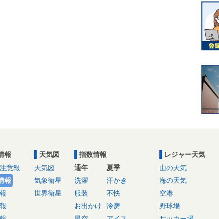
情報
天気図
指数情報
レジャー天気
注意報
天気図
通年
夏季
山の天気
情報
気象衛星
洗濯
汗かき
海の天気
報
世界衛星
服装
不快
空港
報
お出かけ
冷房
野球場
報
星空
アイス
サッカー場