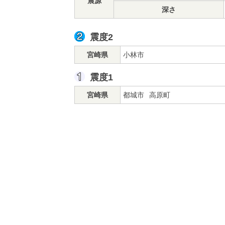
震源
深さ
震度2
宮崎県
小林市
震度1
宮崎県
都城市
高原町