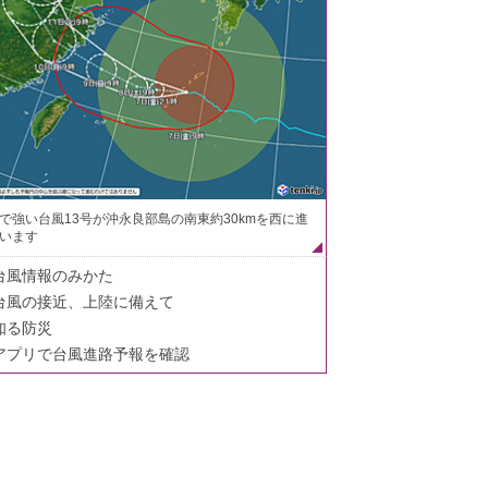
で強い台風13号が沖永良部島の南東約30kmを西に進
います
台風情報のみかた
台風の接近、上陸に備えて
知る防災
アプリで台風進路予報を確認