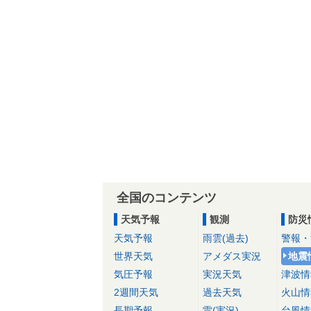
全国のコンテンツ
天気予報
観測
防災
天気予報
雨雲(過去)
警報・
世界天気
アメダス実況
地震
気圧予報
実況天気
津波情
2週間天気
過去天気
火山情
長期予報
雷(実況)
台風情