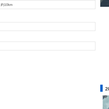
約10km
2