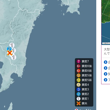
大型
んで