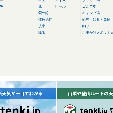
災
傘
ビール
ゴルフ場
紫外線
キャンプ場
体感温度
競馬・競艇・競輪
洗車
釣り
睡眠
お出かけスポット