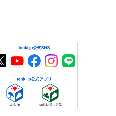
tenki.jp公式SNS
tenki.jp公式アプリ
tenki.jp
tenki.jp 登山天気