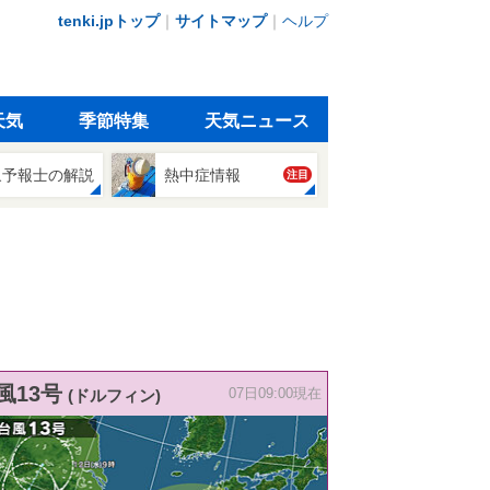
tenki.jpトップ
｜
サイトマップ
｜
ヘルプ
天気
季節特集
天気ニュース
象予報士の解説
熱中症情報
注目
風13号
(ドルフィン)
07日09:00現在