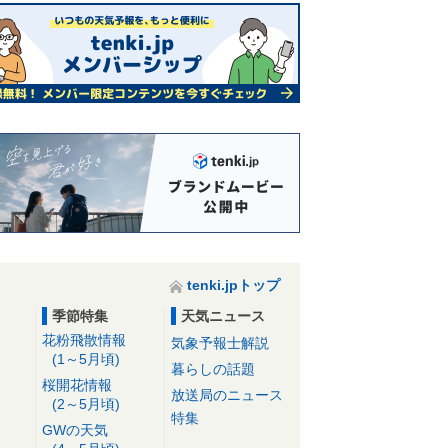
tenki.jpトップ
季節特集
天気ニュース
花粉飛散情報
気象予報士解説
(1～5月頃)
暮らしの話題
桜開花情報
放送局のニュース
(2～5月頃)
特集
GWの天気