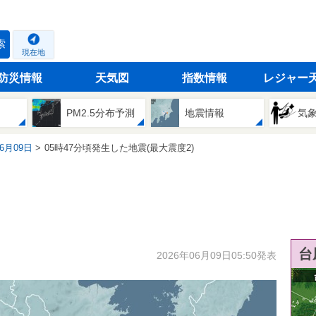
索
現在地
防災情報
天気図
指数情報
レジャー
PM2.5分布予測
地震情報
気
06月09日
05時47分頃発生した地震(最大震度2)
台
2026年06月09日05:50発表