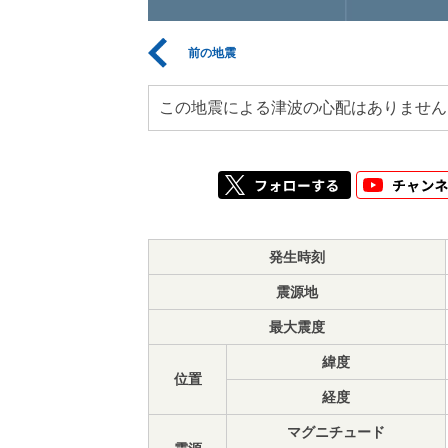
前の地震
この地震による津波の心配はありません
発生時刻
震源地
最大震度
緯度
位置
経度
マグニチュード