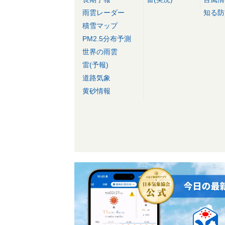
雨雲レーダー
知る防
積雪マップ
PM2.5分布予測
世界の雨雲
雷(予報)
道路気象
黄砂情報