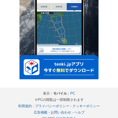
表示：
モバイル
｜
PC
※PCの閲覧は一部制限されます
利用規約
-
プライバシーポリシー
-
クッキーポリシー
広告掲載
-
お問い合わせ
-
ヘルプ