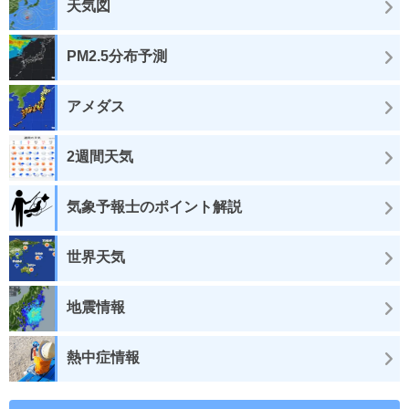
天気図
PM2.5分布予測
アメダス
2週間天気
気象予報士のポイント解説
世界天気
地震情報
熱中症情報