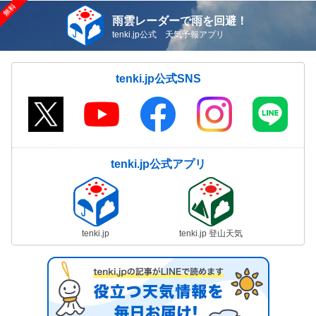
雨雲レーダーで雨を回避！
tenki.jp公式 天気予報アプリ
tenki.jp公式SNS
tenki.jp公式アプリ
tenki.jp
tenki.jp 登山天気