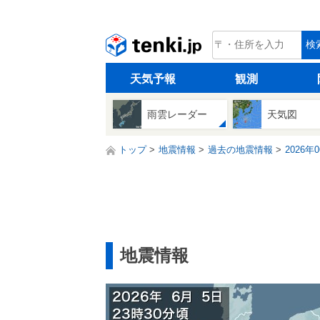
tenki.jp
検
天気予報
観測
雨雲レーダー
天気図
トップ
地震情報
過去の地震情報
2026年
地震情報