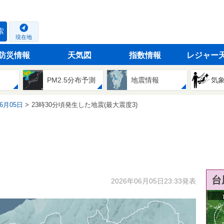
索
現在地
防災情報
天気図
指数情報
レジャー
PM2.5分布予測
地震情報
気
06月05日
23時30分頃発生した地震(最大震度3)
台
2026年06月05日23:33発表