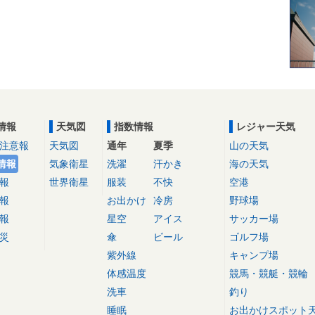
情報
天気図
指数情報
レジャー天気
注意報
天気図
通年
夏季
山の天気
情報
気象衛星
洗濯
汗かき
海の天気
報
世界衛星
服装
不快
空港
報
お出かけ
冷房
野球場
報
星空
アイス
サッカー場
災
傘
ビール
ゴルフ場
紫外線
キャンプ場
体感温度
競馬・競艇・競輪
洗車
釣り
睡眠
お出かけスポット