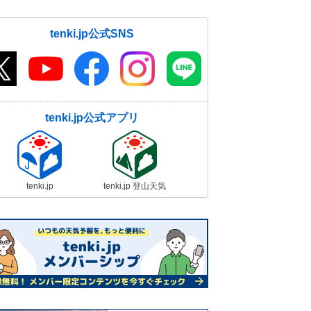
tenki.jp公式SNS
tenki.jp公式アプリ
tenki.jp
tenki.jp 登山天気