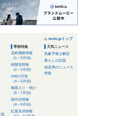
tenki.jpトップ
季節特集
天気ニュース
花粉飛散情報
気象予報士解説
(1～5月頃)
暮らしの話題
桜開花情報
放送局のニュース
(2～5月頃)
特集
GWの天気
(4～5月頃)
梅雨入り・明け
(5～7月頃)
熱中症情報
(4～9月頃)
紅葉見頃情報
天気
(10～11月頃)