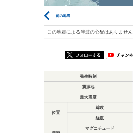
前の地震
この地震による津波の心配はありません
発生時刻
震源地
最大震度
緯度
位置
経度
マグニチュード