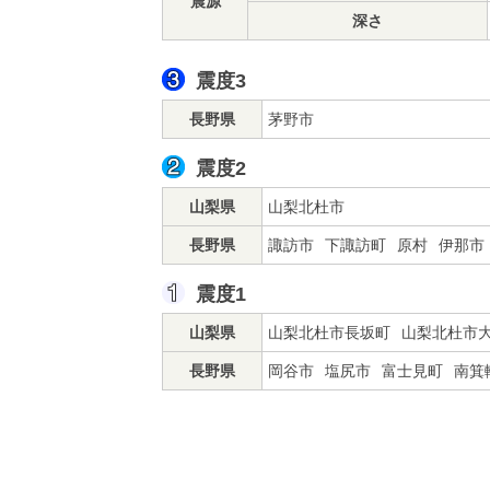
震源
深さ
震度3
長野県
茅野市
震度2
山梨県
山梨北杜市
長野県
諏訪市
下諏訪町
原村
伊那市
震度1
山梨県
山梨北杜市長坂町
山梨北杜市
長野県
岡谷市
塩尻市
富士見町
南箕