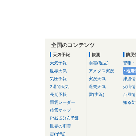
全国のコンテンツ
天気予報
観測
防災
天気予報
雨雲(過去)
警報・
世界天気
アメダス実況
地震
気圧予報
実況天気
津波情
2週間天気
過去天気
火山情
長期予報
雷(実況)
台風情
雨雲レーダー
知る防
積雪マップ
PM2.5分布予測
世界の雨雲
雷(予報)