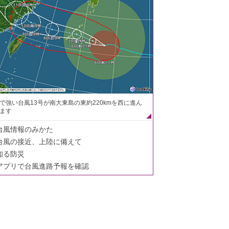
で強い台風13号が南大東島の東約220kmを西に進ん
ます
台風情報のみかた
台風の接近、上陸に備えて
知る防災
アプリで台風進路予報を確認