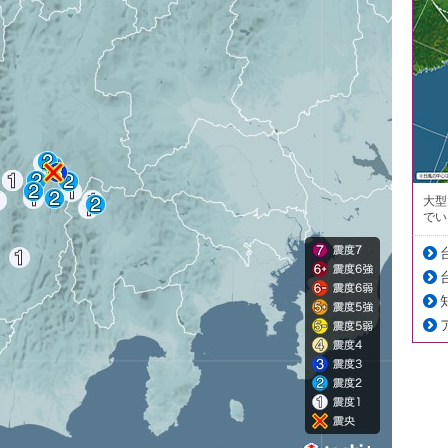
大型
でい