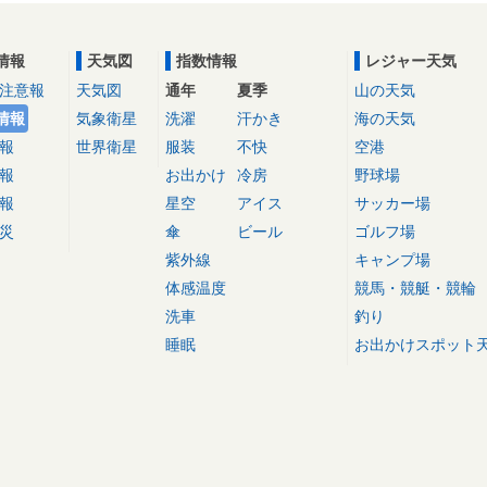
情報
天気図
指数情報
レジャー天気
注意報
天気図
通年
夏季
山の天気
情報
気象衛星
洗濯
汗かき
海の天気
報
世界衛星
服装
不快
空港
報
お出かけ
冷房
野球場
報
星空
アイス
サッカー場
災
傘
ビール
ゴルフ場
紫外線
キャンプ場
体感温度
競馬・競艇・競輪
洗車
釣り
睡眠
お出かけスポット