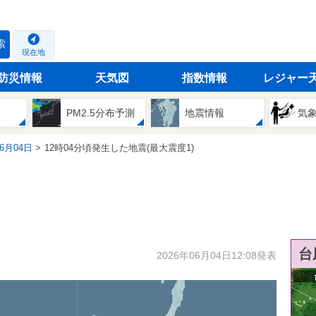
索
現在地
防災情報
天気図
指数情報
レジャー
PM2.5分布予測
地震情報
気
06月04日
12時04分頃発生した地震(最大震度1)
台
2026年06月04日12:08発表