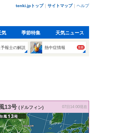
tenki.jpトップ
｜
サイトマップ
｜
ヘルプ
天気
季節特集
天気ニュース
象予報士の解説
熱中症情報
注目
風13号
(ドルフィン)
07日14:00現在