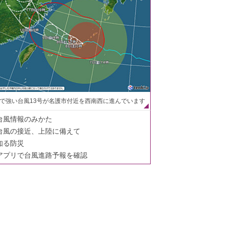
で強い台風13号が名護市付近を西南西に進んでいます
台風情報のみかた
台風の接近、上陸に備えて
知る防災
アプリで台風進路予報を確認