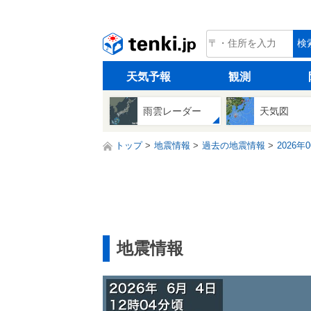
tenki.jp
検
天気予報
観測
雨雲レーダー
天気図
トップ
地震情報
過去の地震情報
2026年
地震情報