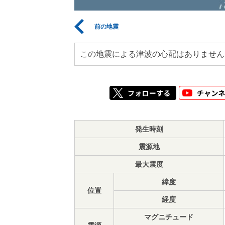
前の地震
この地震による津波の心配はありません
発生時刻
震源地
最大震度
緯度
位置
経度
マグニチュード