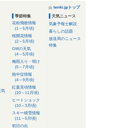
tenki.jpトップ
季節特集
天気ニュース
花粉飛散情報
気象予報士解説
(1～5月頃)
暮らしの話題
桜開花情報
放送局のニュース
(2～5月頃)
特集
GWの天気
(4～5月頃)
梅雨入り・明け
(5～7月頃)
熱中症情報
(4～9月頃)
紅葉見頃情報
天気
(10～11月頃)
ヒートショック
(10～3月頃)
スキー積雪情報
(11～5月頃)
初日の出