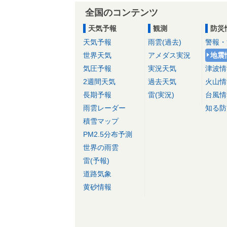
全国のコンテンツ
天気予報
観測
防災
天気予報
雨雲(過去)
警報・
世界天気
アメダス実況
地震
気圧予報
実況天気
津波情
2週間天気
過去天気
火山情
長期予報
雷(実況)
台風情
雨雲レーダー
知る防
積雪マップ
PM2.5分布予測
世界の雨雲
雷(予報)
道路気象
黄砂情報