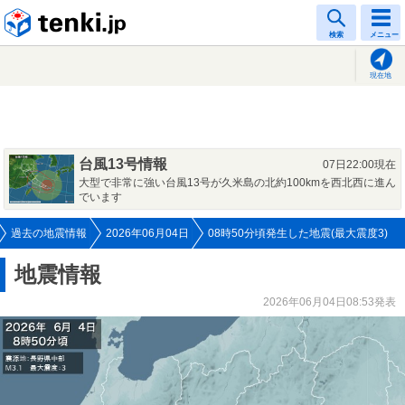
tenki.jp
検索
メニュー
現在地
台風13号情報
07日22:00現在
大型で非常に強い台風13号が久米島の北約100kmを西北西に進ん
でいます
過去の地震情報
2026年06月04日
08時50分頃発生した地震(最大震度3)
地震情報
2026年06月04日08:53発表