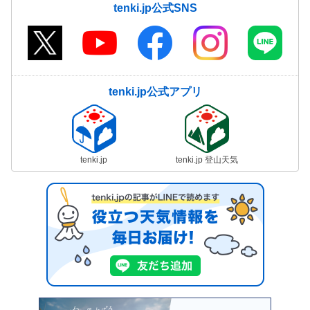
tenki.jp公式SNS
tenki.jp公式アプリ
tenki.jp
tenki.jp 登山天気