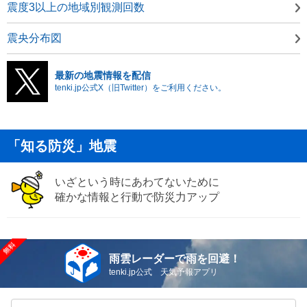
震度3以上の地域別観測回数
震央分布図
最新の地震情報を配信
tenki.jp公式X（旧Twitter）をご利用ください。
「知る防災」地震
いざという時にあわてないために
確かな情報と行動で防災力アップ
雨雲レーダーで雨を回避！
tenki.jp公式 天気予報アプリ