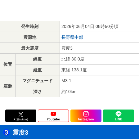
発生時刻
2026年06月04日 08時50分頃
震源地
長野県中部
最大震度
震度3
緯度
北緯 36.0度
位置
経度
東経 138.1度
マグニチュード
M3.1
震源
深さ
約10km
震度3