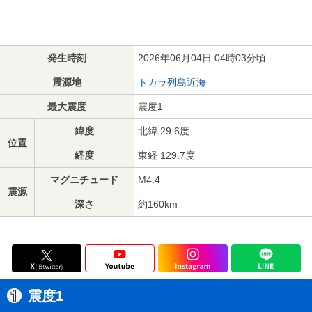
発生時刻
2026年06月04日 04時03分頃
震源地
トカラ列島近海
最大震度
震度1
緯度
北緯 29.6度
位置
経度
東経 129.7度
マグニチュード
M4.4
震源
深さ
約160km
震度1