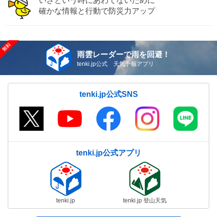
いざという時にあわてないために
確かな情報と行動で防災力アップ
雨雲レーダーで雨を回避！
tenki.jp公式 天気予報アプリ
tenki.jp公式SNS
tenki.jp公式アプリ
tenki.jp
tenki.jp 登山天気