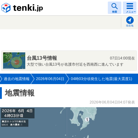
tenki.jp
検索
メニュー
現在地
台風13号情報
07日14:00現在
大型で強い台風13号が名護市付近を西南西に進んでいます
過去の地震情報
2026年06月04日
04時03分頃発生した地震(最大震度1)
地震情報
2026年06月04日04:07発表