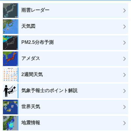
雨雲レーダー
天気図
PM2.5分布予測
アメダス
2週間天気
気象予報士のポイント解説
世界天気
地震情報