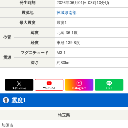
発生時刻
2026年06月01日 03時10分頃
震源地
茨城県南部
最大震度
震度1
緯度
北緯 36.1度
位置
経度
東経 139.8度
マグニチュード
M3.1
震源
深さ
約80km
震度1
埼玉県
加須市