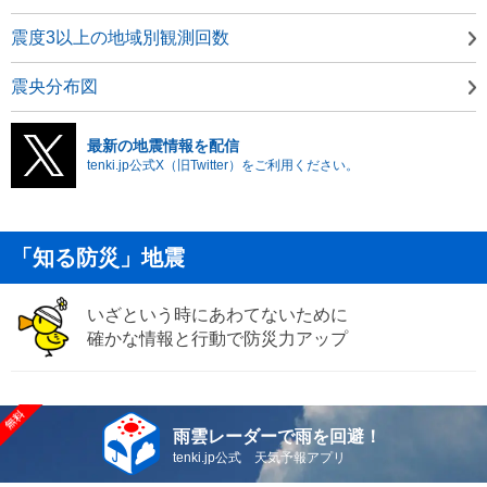
震度3以上の地域別観測回数
震央分布図
最新の地震情報を配信
tenki.jp公式X（旧Twitter）をご利用ください。
「知る防災」地震
いざという時にあわてないために
確かな情報と行動で防災力アップ
雨雲レーダーで雨を回避！
tenki.jp公式 天気予報アプリ