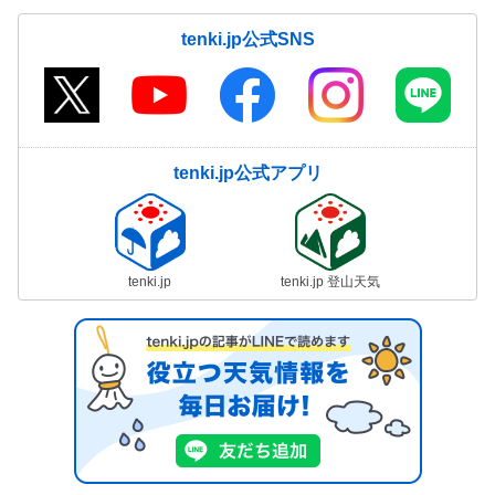
tenki.jp公式SNS
tenki.jp公式アプリ
tenki.jp
tenki.jp 登山天気