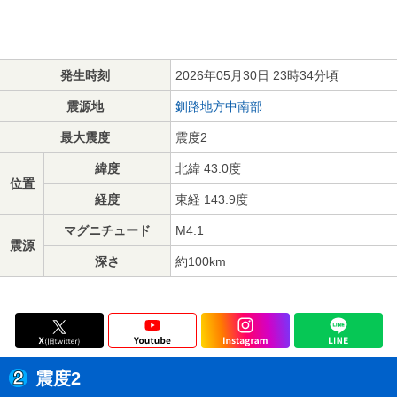
発生時刻
2026年05月30日 23時34分頃
震源地
釧路地方中南部
最大震度
震度2
緯度
北緯 43.0度
位置
経度
東経 143.9度
マグニチュード
M4.1
震源
深さ
約100km
震度2