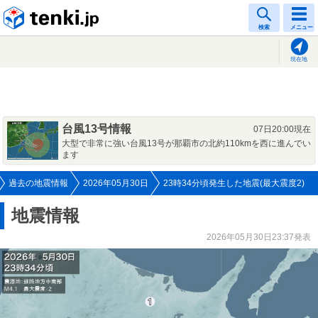
tenki.jp
検索
メニュー
現在地
台風13号情報
07日20:00現在
大型で非常に強い台風13号が那覇市の北約110kmを西に進んでい
ます
過去の地震情報
2026年05月30日
23時34分頃発生した地震(最大震度2)
地震情報
2026年05月30日23:37発表