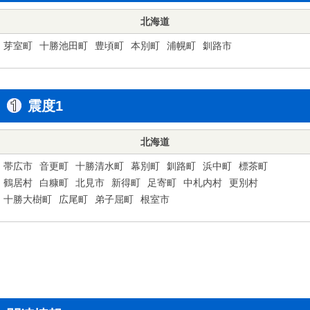
北海道
芽室町
十勝池田町
豊頃町
本別町
浦幌町
釧路市
震度1
北海道
帯広市
音更町
十勝清水町
幕別町
釧路町
浜中町
標茶町
鶴居村
白糠町
北見市
新得町
足寄町
中札内村
更別村
十勝大樹町
広尾町
弟子屈町
根室市