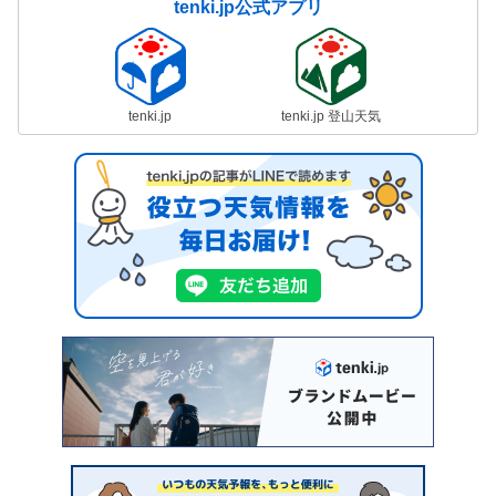
tenki.jp公式アプリ
tenki.jp
tenki.jp 登山天気