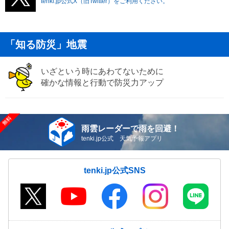
tenki.jp公式X（旧Twitter）をご利用ください。
「知る防災」地震
いざという時にあわてないために
確かな情報と行動で防災力アップ
雨雲レーダーで雨を回避！
tenki.jp公式 天気予報アプリ
tenki.jp公式SNS