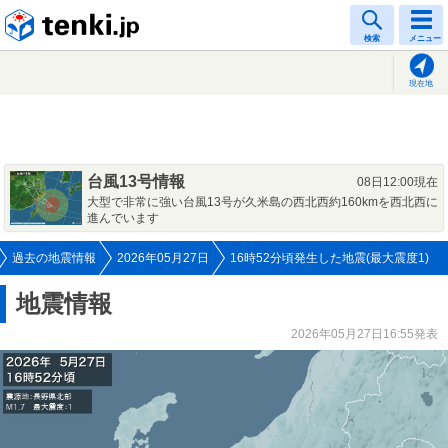
tenki.jp
検索
メニュー
現在地
台風13号情報
08日12:00現在
大型で非常に強い台風13号が久米島の西北西約160kmを西北西に
進んでいます
過去の地震情報
2026年05月27日
16時52分頃発生した地震(最大震度1)
地震情報
2026年05月27日16:55発表