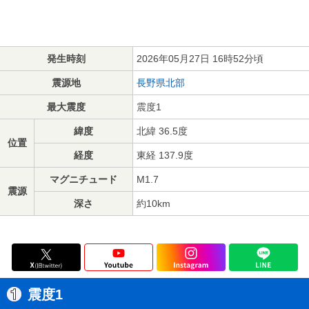
発生時刻
2026年05月27日 16時52分頃
震源地
長野県北部
最大震度
震度1
緯度
北緯 36.5度
位置
経度
東経 137.9度
マグニチュード
M1.7
震源
深さ
約10km
震度1