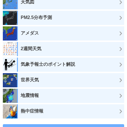
天気図
PM2.5分布予測
アメダス
2週間天気
気象予報士のポイント解説
世界天気
地震情報
熱中症情報