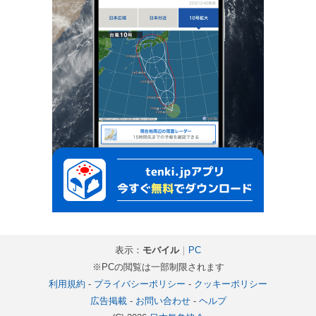
表示：
モバイル
｜
PC
※PCの閲覧は一部制限されます
利用規約
-
プライバシーポリシー
-
クッキーポリシー
広告掲載
-
お問い合わせ
-
ヘルプ