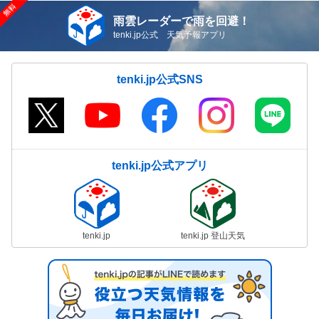
雨雲レーダーで雨を回避！
tenki.jp公式 天気予報アプリ
tenki.jp公式SNS
tenki.jp公式アプリ
tenki.jp
tenki.jp 登山天気