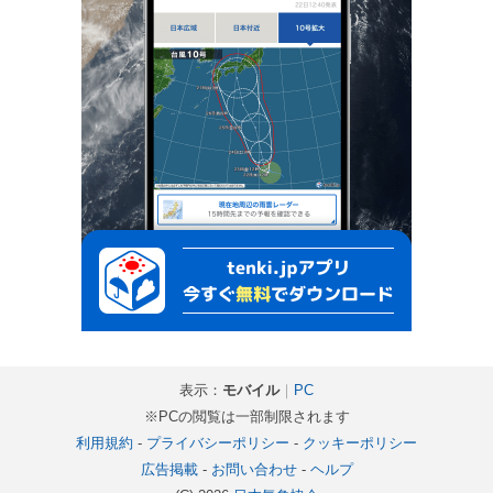
表示：
モバイル
｜
PC
※PCの閲覧は一部制限されます
利用規約
-
プライバシーポリシー
-
クッキーポリシー
広告掲載
-
お問い合わせ
-
ヘルプ