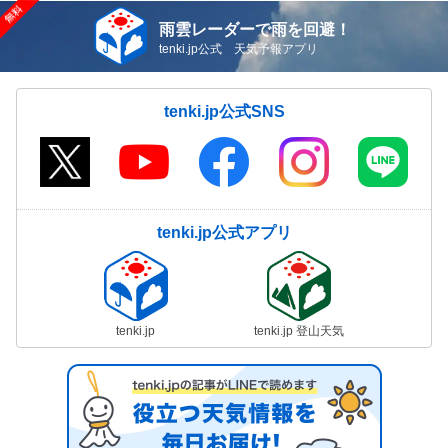
雨雲レーダーで雨を回避！
tenki.jp公式 天気予報アプリ
tenki.jp公式SNS
tenki.jp公式アプリ
tenki.jp
tenki.jp 登山天気