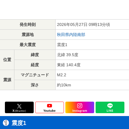
発生時刻
2026年05月27日 09時13分頃
震源地
秋田県内陸南部
最大震度
震度1
緯度
北緯 39.5度
位置
経度
東経 140.4度
マグニチュード
M2.2
震源
深さ
約10km
震度1