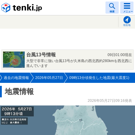
tenki.jp
検索
メニュー
現在地
台風13号情報
09日01:00現在
大型で非常に強い台風13号が久米島の西北西約280kmを西北西に
進んでいます
過去の地震情報
2026年05月27日
09時13分頃発生した地震(最大震度1)
地震情報
2026年05月27日09:16発表