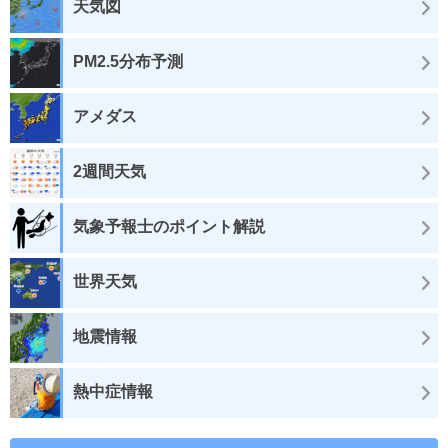
天気図
PM2.5分布予測
アメダス
2週間天気
気象予報士のポイント解説
世界天気
地震情報
熱中症情報