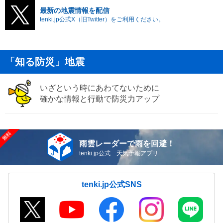
最新の地震情報を配信
tenki.jp公式X（旧Twitter）をご利用ください。
「知る防災」地震
いざという時にあわてないために
確かな情報と行動で防災力アップ
雨雲レーダーで雨を回避！
tenki.jp公式 天気予報アプリ
tenki.jp公式SNS