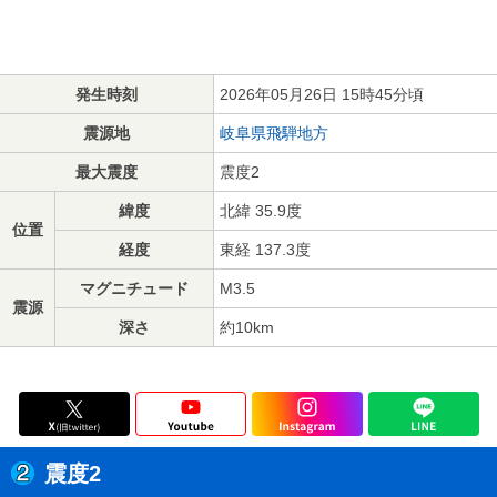
発生時刻
2026年05月26日 15時45分頃
震源地
岐阜県飛騨地方
最大震度
震度2
緯度
北緯 35.9度
位置
経度
東経 137.3度
マグニチュード
M3.5
震源
深さ
約10km
震度2