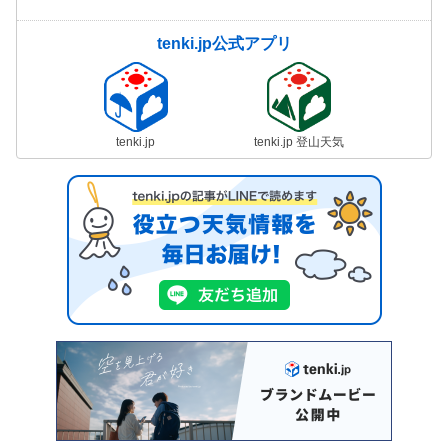
tenki.jp公式アプリ
tenki.jp
tenki.jp 登山天気