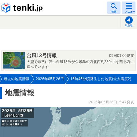
tenki.jp
検索
メニュー
現在地
台風13号情報
09日01:00現在
大型で非常に強い台風13号が久米島の西北西約280kmを西北西に
進んでいます
過去の地震情報
2026年05月26日
15時45分頃発生した地震(最大震度2)
地震情報
2026年05月26日15:47発表