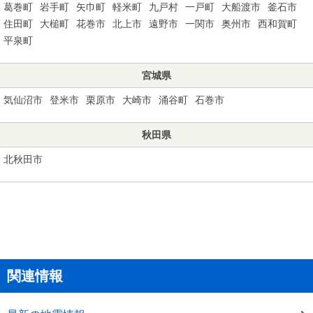
葛巻町
岩手町
矢巾町
軽米町
九戸村
一戸町
大船渡市
釜石市
住田町
大槌町
花巻市
北上市
遠野市
一関市
奥州市
西和賀町
平泉町
宮城県
気仙沼市
登米市
栗原市
大崎市
涌谷町
石巻市
秋田県
北秋田市
関連情報