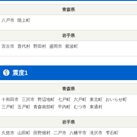
青森県
八戸市
階上町
岩手県
宮古市
普代村
野田村
盛岡市
紫波町
震度1
青森県
十和田市
三沢市
野辺地町
七戸町
六戸町
東北町
おいらせ町
三戸町
五戸町
青森南部町
平内町
むつ市
東通村
岩手県
久慈市
山田町
田野畑村
二戸市
八幡平市
滝沢市
雫石町