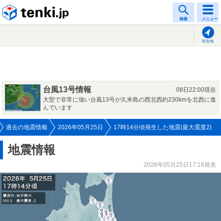
tenki.jp
検索
メニュー
現在地
台風13号情報
08日22:00現在
大型で非常に強い台風13号が久米島の西北西約230kmを北西に進
んでいます
過去の地震情報
2026年05月25日
17時14分頃発生した地震(最大震度2)
地震情報
2026年05月25日17:18発表