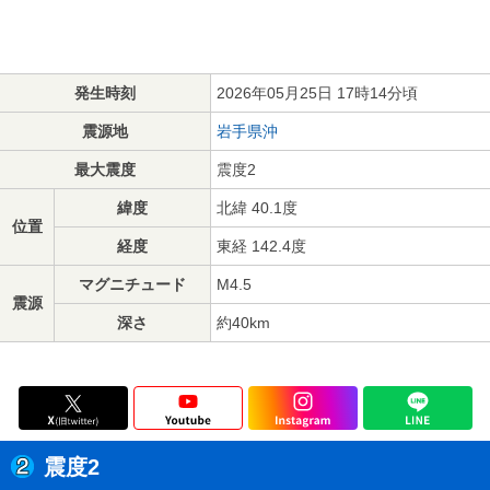
発生時刻
2026年05月25日 17時14分頃
震源地
岩手県沖
最大震度
震度2
緯度
北緯 40.1度
位置
経度
東経 142.4度
マグニチュード
M4.5
震源
深さ
約40km
震度2