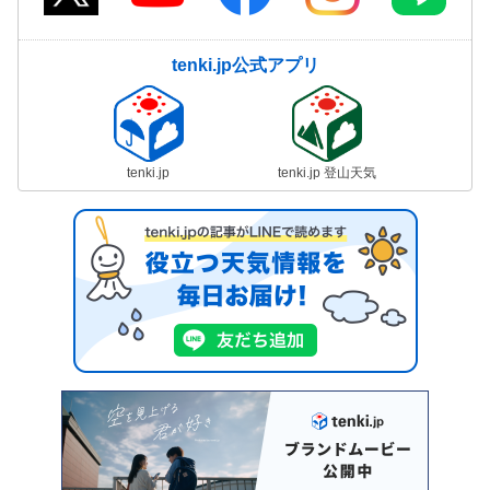
tenki.jp公式アプリ
tenki.jp
tenki.jp 登山天気