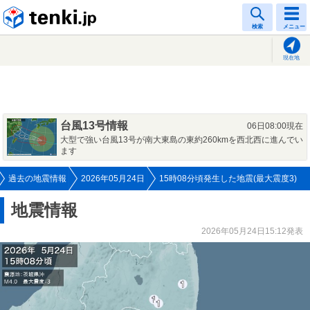
tenki.jp
検索
メニュー
現在地
台風13号情報
06日08:00現在
大型で強い台風13号が南大東島の東約260kmを西北西に進んでい
ます
過去の地震情報
2026年05月24日
15時08分頃発生した地震(最大震度3)
地震情報
2026年05月24日15:12発表