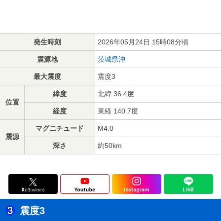
発生時刻
2026年05月24日 15時08分頃
震源地
茨城県沖
最大震度
震度3
緯度
北緯 36.4度
位置
経度
東経 140.7度
マグニチュード
M4.0
震源
深さ
約50km
震度3