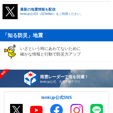
最新の地震情報を配信
tenki.jp公式X（旧Twitter）をご利用ください。
「知る防災」地震
いざという時にあわてないために
確かな情報と行動で防災力アップ
雨雲レーダーで雨を回避！
tenki.jp公式 天気予報アプリ
tenki.jp公式SNS