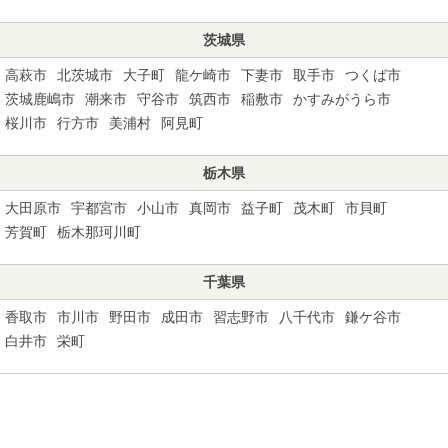
茨城県
高萩市
北茨城市
大子町
龍ケ崎市
下妻市
取手市
つくば市
茨城鹿嶋市
潮来市
守谷市
筑西市
稲敷市
かすみがうら市
桜川市
行方市
美浦村
阿見町
栃木県
大田原市
宇都宮市
小山市
真岡市
益子町
茂木町
市貝町
芳賀町
栃木那珂川町
千葉県
香取市
市川市
野田市
成田市
習志野市
八千代市
鎌ケ谷市
白井市
栄町