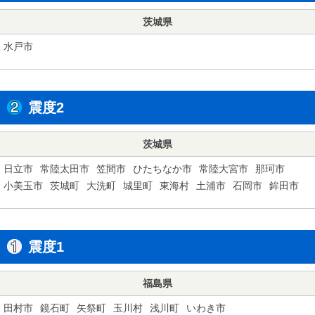
茨城県
水戸市
震度2
茨城県
日立市
常陸太田市
笠間市
ひたちなか市
常陸大宮市
那珂市
小美玉市
茨城町
大洗町
城里町
東海村
土浦市
石岡市
鉾田市
震度1
福島県
田村市
鏡石町
矢祭町
玉川村
浅川町
いわき市