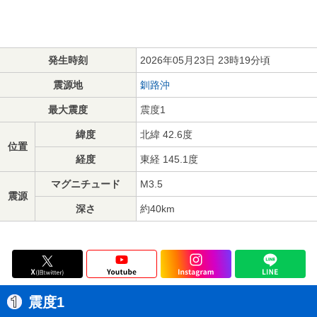
発生時刻
2026年05月23日 23時19分頃
震源地
釧路沖
最大震度
震度1
緯度
北緯 42.6度
位置
経度
東経 145.1度
マグニチュード
M3.5
震源
深さ
約40km
震度1