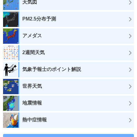
天気図
PM2.5分布予測
アメダス
2週間天気
気象予報士のポイント解説
世界天気
地震情報
熱中症情報