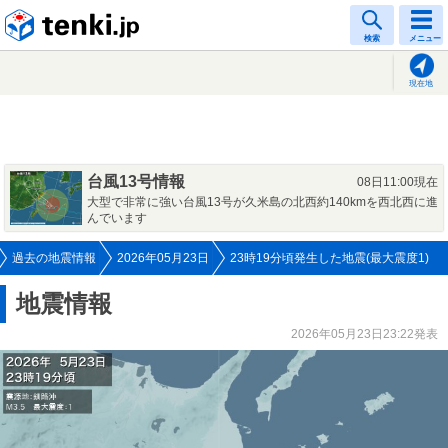
tenki.jp
検索
メニュー
現在地
台風13号情報
08日11:00現在
大型で非常に強い台風13号が久米島の北西約140kmを西北西に進
んでいます
過去の地震情報
2026年05月23日
23時19分頃発生した地震(最大震度1)
地震情報
2026年05月23日23:22発表