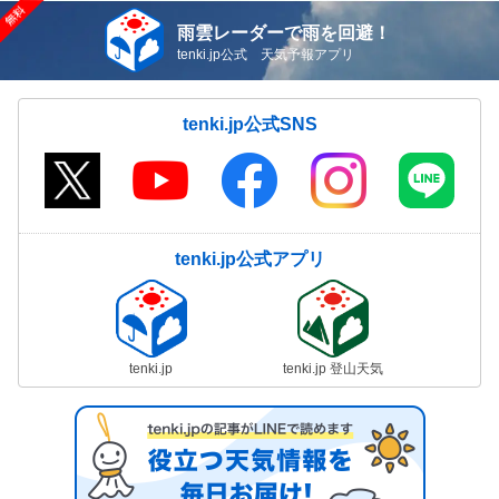
雨雲レーダーで雨を回避！
tenki.jp公式 天気予報アプリ
tenki.jp公式SNS
tenki.jp公式アプリ
tenki.jp
tenki.jp 登山天気