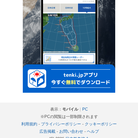
表示：
モバイル
｜
PC
※PCの閲覧は一部制限されます
利用規約
-
プライバシーポリシー
-
クッキーポリシー
広告掲載
-
お問い合わせ
-
ヘルプ